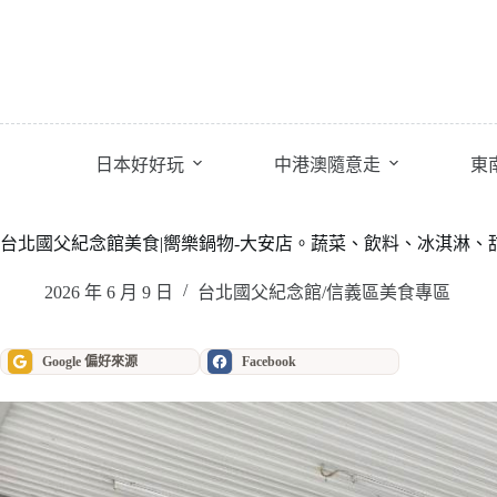
跳
至
主
要
內
容
日本好好玩
中港澳隨意走
東
台北國父紀念館美食|嚮樂鍋物-大安店。蔬菜、飲料、冰淇淋、
2026 年 6 月 9 日
台北國父紀念館/信義區美食專區
Google 偏好來源
Facebook