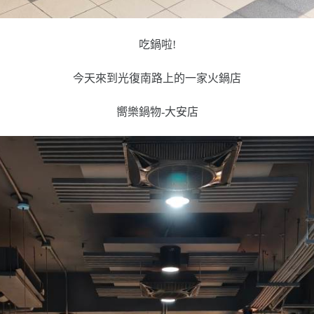
吃鍋啦!
今天來到光復南路上的一家火鍋店
嚮樂鍋物-大安店