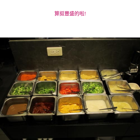
算挺豐盛的啦!