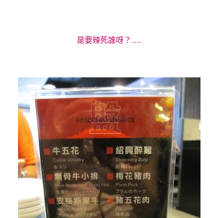
是要辣死誰呀？….