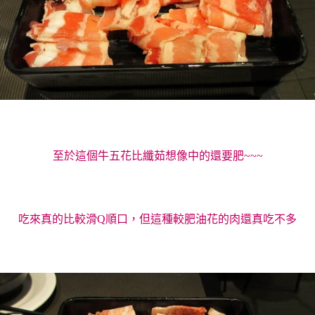
至於這個牛五花比纖茹想像中的還要肥~~~
吃來真的比較滑Q順口，但這種較肥油花的肉還真吃不多