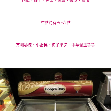
西瓜、柳丁、芭樂、鳳梨、香瓜、蕃茄
甜點約有五~六點
有咖啡陳、小蛋糕、梅子果凍、中華愛玉等等