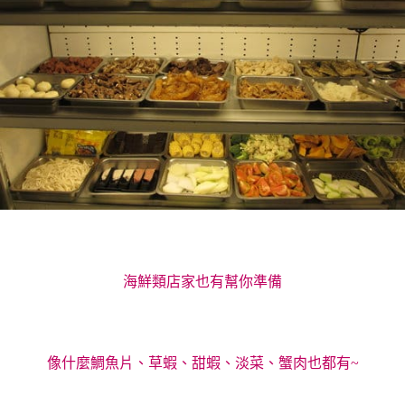
海鮮類店家也有幫你準備
像什麼鯛魚片、草蝦、甜蝦、淡菜、蟹肉也都有~