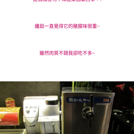
纖茹一直覺得它的豬腥味很重~
雖然肉質不錯我卻吃不多~