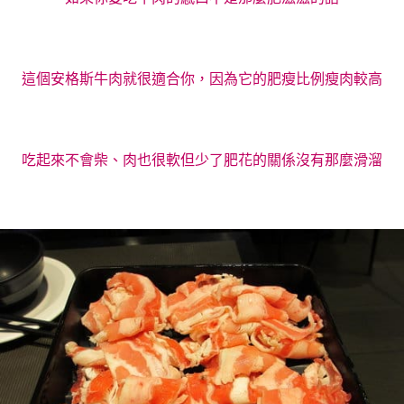
這個安格斯牛肉就很適合你，因為它的肥瘦比例瘦肉較高
吃起來不會柴、肉也很軟但少了肥花的關係沒有那麼滑溜