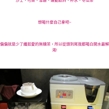
沙士、可樂、雪碧、運動飲料、杯水、冬瓜茶
想喝什麼自己拿吧~
偏偏就是少了纖茹愛的無糖茶，所以從頭到尾我都喝白開水最解
渴!