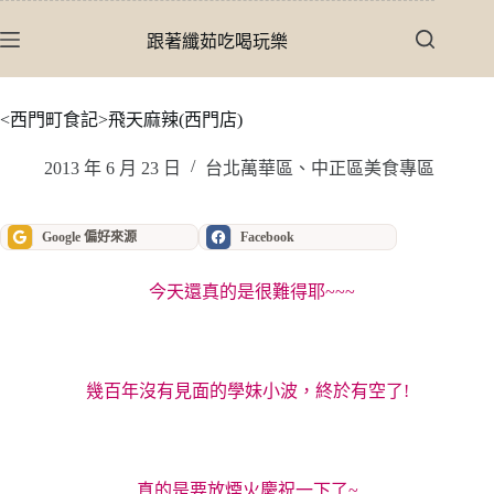
跳
至
跟著纖茹吃喝玩樂
主
要
內
<西門町食記>飛天麻辣(西門店)
容
2013 年 6 月 23 日
台北萬華區、中正區美食專區
Google 偏好來源
Facebook
今天還真的是很難得耶~~~
幾百年沒有見面的學妹小波，終於有空了!
真的是要放煙火慶祝一下了~