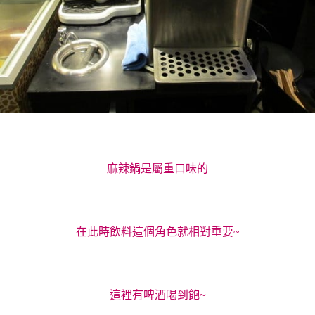
麻辣鍋是屬重口味的
在此時飲料這個角色就相對重要~
這裡有啤酒喝到飽~