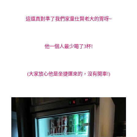
這還真對準了我們家童仕賢老大的胃呀~
他一個人最少喝了3杯!
(大家放心他是坐捷運來的，沒有開車!)