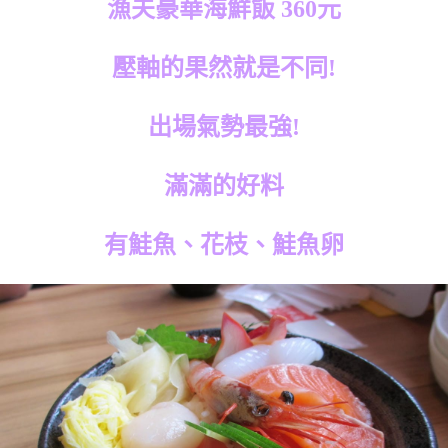
漁夫豪華海鮮飯 360元
壓軸的果然就是不同!
出場氣勢最強!
滿滿的好料
有鮭魚、花枝、鮭魚卵