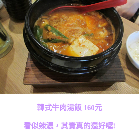
韓式牛肉湯飯 160元
看似辣濃，其實真的還好喔!