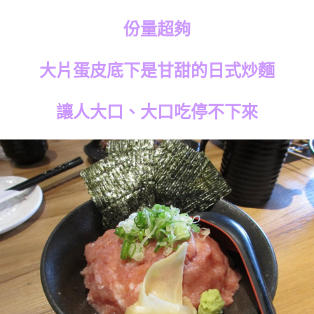
份量超夠
大片蛋皮底下是甘甜的日式炒麵
讓人大口、大口吃停不下來