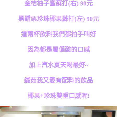
金桔柚子蜜蘇打(右) 90元
黑醋栗珍珠椰果蘇打(左) 90元
這兩杯飲料我們都拍手叫好
因為都是屬偏酸的口感
加上汽水夏天喝最好~
纖茹我又愛有配料的飲品
椰果+珍珠雙重口感呢!