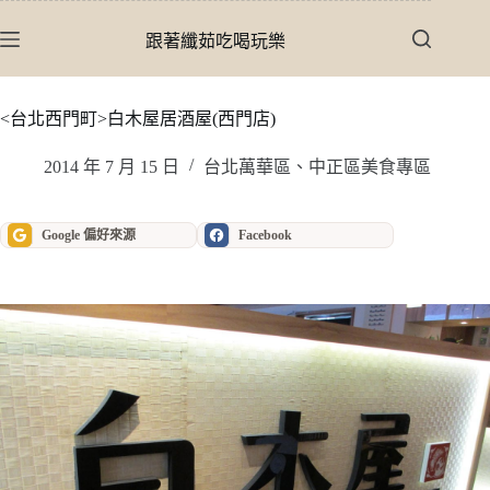
跳
至
跟著纖茹吃喝玩樂
主
要
內
<台北西門町>白木屋居酒屋(西門店)
容
2014 年 7 月 15 日
台北萬華區、中正區美食專區
Google 偏好來源
Facebook