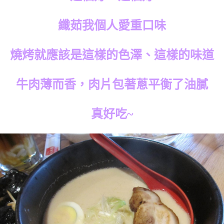
纖茹我個人愛重口味
燒烤就應該是這樣的色澤、這樣的味道
牛肉薄而香，肉片包著蔥平衡了油膩
真好吃~