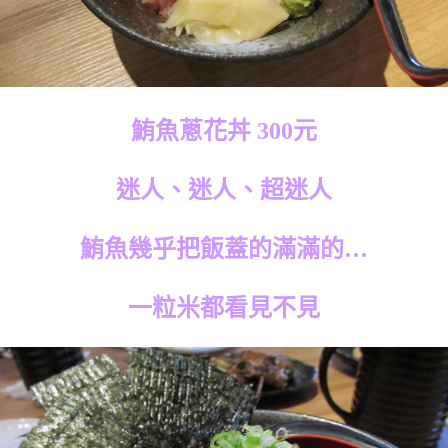
鮪魚蔥花丼 300元
迷人、迷人、超迷人
鮪魚幾乎把飯蓋的滿滿的…
一粒米都看見不見