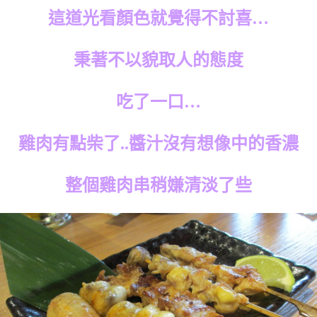
這道光看顏色就覺得不討喜…
秉著不以貌取人的態度
吃了一口…
雞肉有點柴了..醬汁沒有想像中的香濃
整個雞肉串稍嫌清淡了些