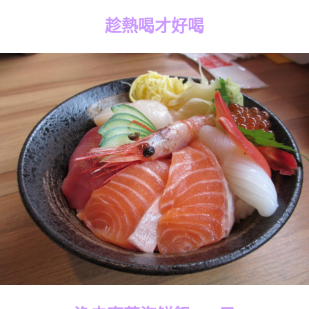
趁熱喝才好喝