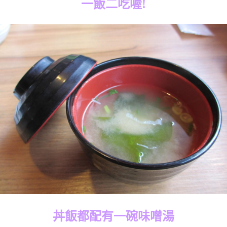
一飯二吃喔!
丼飯都配有一碗味噌湯