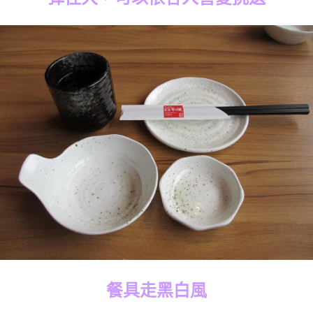
餐具走黑白風