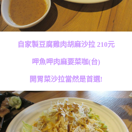
自家製豆腐雞肉胡麻沙拉 210元
呷魚呷肉麻要菜咖(台)
開胃菜沙拉當然是首選!