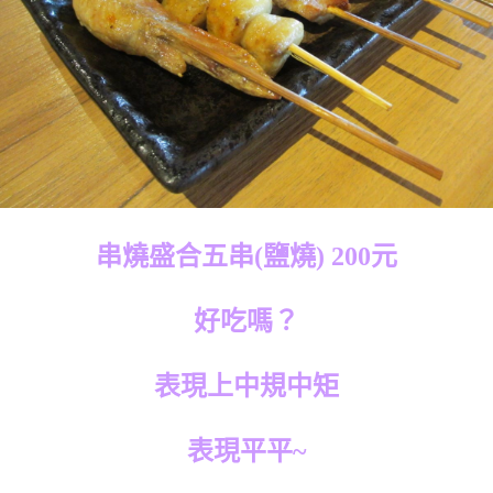
串燒盛合五串(鹽燒) 200元
好吃嗎？
表現上中規中矩
表現平平~