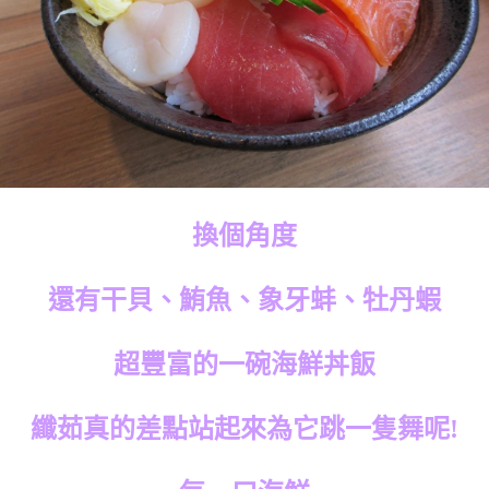
換個角度
還有干貝、鮪魚、象牙蚌、牡丹蝦
超豐富的一碗海鮮丼飯
纖茹真的差點站起來為它跳一隻舞呢!