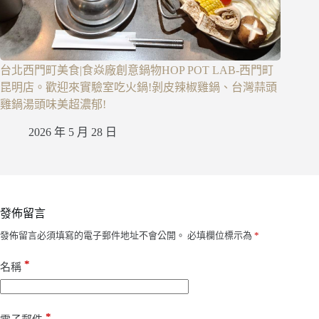
台北西門町美食|食焱廠創意鍋物HOP POT LAB-西門町
昆明店。歡迎來實驗室吃火鍋!剝皮辣椒雞鍋、台灣蒜頭
雞鍋湯頭味美超濃郁!
2026 年 5 月 28 日
發佈留言
發佈留言必須填寫的電子郵件地址不會公開。
必填欄位標示為
*
*
名稱
*