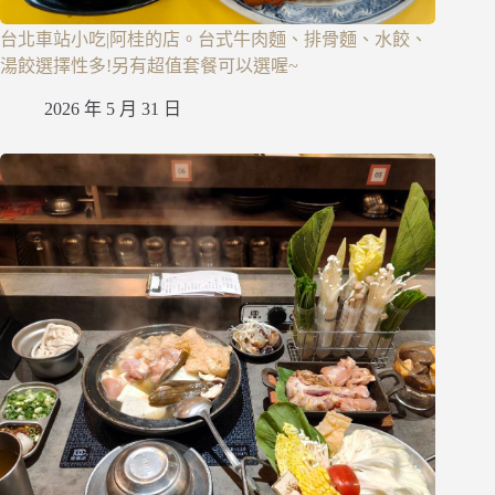
台北車站小吃|阿桂的店。台式牛肉麵、排骨麵、水餃、
湯餃選擇性多!另有超值套餐可以選喔~
2026 年 5 月 31 日