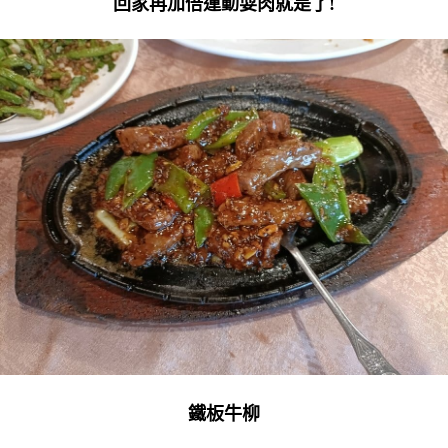
回家再加倍運動耍肉就是了!
鐵板牛柳