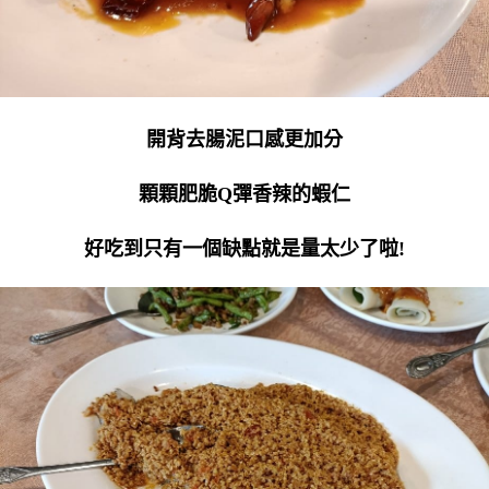
開背去腸泥口感更加分
顆顆肥脆Q彈香辣的蝦仁
好吃到只有一個缺點就是量太少了啦!