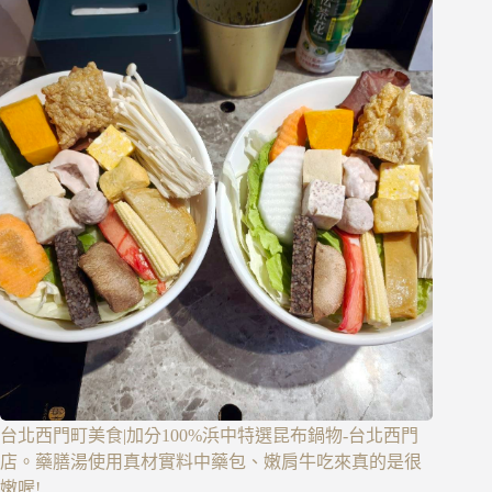
台北西門町美食|加分100%浜中特選昆布鍋物-台北西門
店。藥膳湯使用真材實料中藥包、嫩肩牛吃來真的是很
嫩喔!