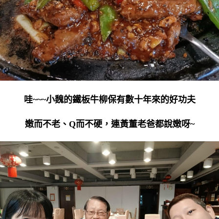
哇~~~小魏的鐵板牛柳保有數十年來的好功夫
嫩而不老、Q而不硬，連黃董老爸都說嫩呀~