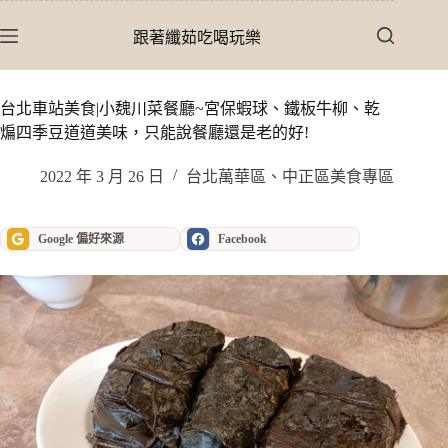
跳
至
跟著纖茹吃喝玩樂
主
要
內
台北車站美食|小魏川菜餐廳~宮保蝦球、鐵板牛柳、乾
容
煸四季豆道道美味，只能說餐廳還是老的好!
2022 年 3 月 26 日
台北萬華區、中正區美食專區
Google 偏好來源
Facebook