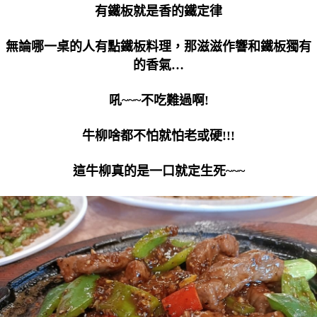
有鐵板就是香的鐵定律
無論哪一桌的人有點鐵板料理，那滋滋作響和鐵板獨有
的香氣…
吼~~~不吃難過啊!
牛柳啥都不怕就怕老或硬!!!
這牛柳真的是一口就定生死~~~