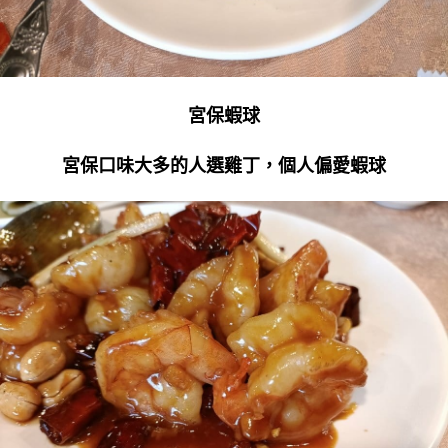
宮保蝦球
宮保口味大多的人選雞丁，個人偏愛蝦球