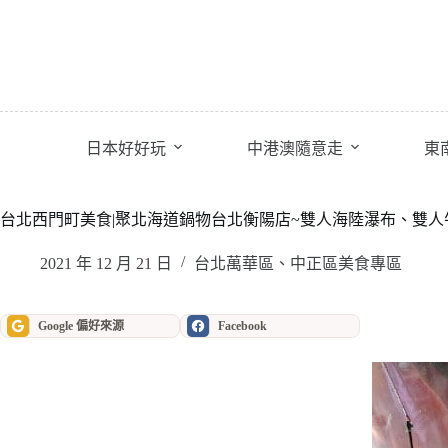
跳
至
主
要
內
容
日本好好玩
中港澳隨意走
東
台北西門町美食|聚北海道鍋物台北衡陽店~雙人海陸瀑布、雙
2021 年 12 月 21 日
台北萬華區、中正區美食專區
Google 偏好來源
Facebook