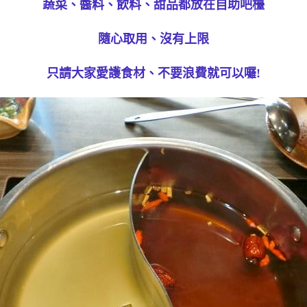
蔬菜、醬料、飲料、甜品都放在自助吧檯
隨心取用、沒有上限
只請大家愛護食材、不要浪費就可以囉!