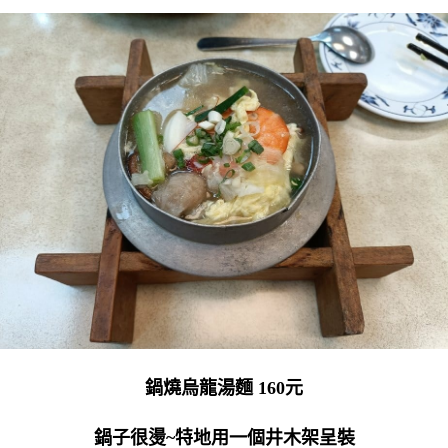
鍋燒烏龍湯麵 160元
鍋子很燙~特地用一個井木架呈裝