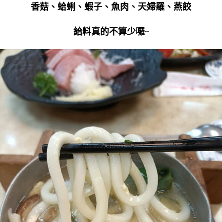
香菇、蛤蜊、蝦子、魚肉、天婦羅、燕餃
給料真的不算少囉~