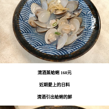
清酒蒸蛤蜊 160元
近期愛上的日料
清酒引出蛤蜊的鮮