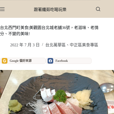
跳
至
跟著纖茹吃喝玩樂
主
要
內
台北西門町美食|美觀園台北城老舖36號，老滋味、老情
容
分、不變的美味!
2022 年 7 月 3 日
台北萬華區、中正區美食專區
Google 偏好來源
Facebook