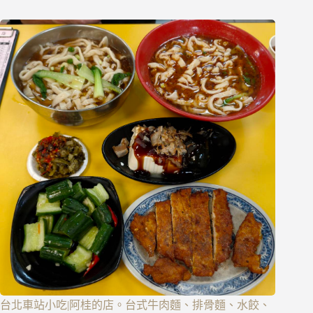
台北車站小吃|阿桂的店。台式牛肉麵、排骨麵、水餃、