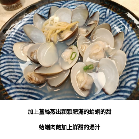
加上薑絲蒸出顆顆肥滿的蛤蜊的甜
蛤蜊肉飽加上鮮甜的湯汁