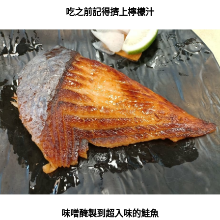
吃之前記得擠上檸檬汁
味噌醃製到超入味的鮭魚