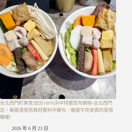
台北西門町美食|加分100%浜中特選昆布鍋物-台北西門
店。藥膳湯使用真材實料中藥包、嫩肩牛吃來真的是很
嫩喔!
2026 年 6 月 23 日