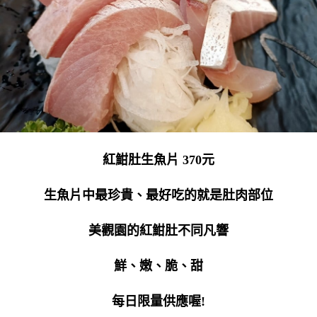
紅魽肚生魚片 370元
生魚片中最珍貴、最好吃的就是肚肉部位
美觀園的紅魽肚不同凡響
鮮、嫩、脆、甜
每日限量供應喔!