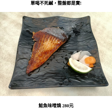
單喝不死鹹，整盤都是寶!
鮭魚味噌燒 280元