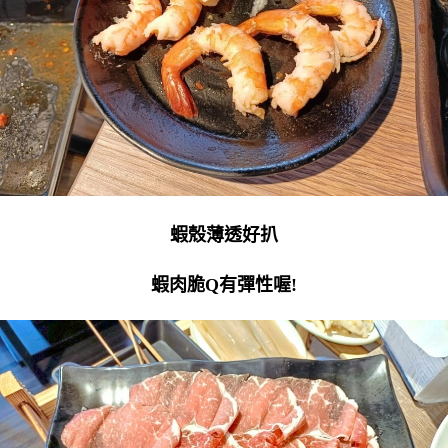
蝦殼薄透好扒
蝦肉脆Q有彈性喔!