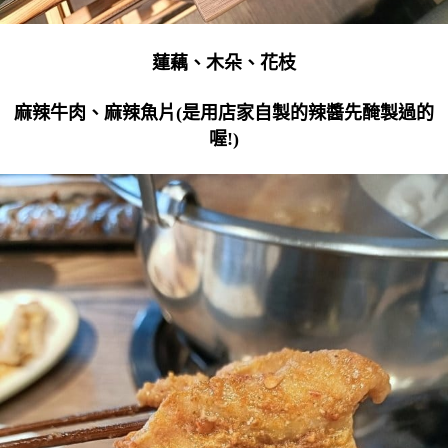
蓮藕、木朵、花枝
麻辣牛肉、麻辣魚片(是用店家自製的辣醬先醃製過的
喔!)