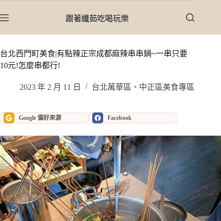
跳
至
跟著纖茹吃喝玩樂
主
要
內
台北西門町美食|有點辣正宗成都麻辣串串鍋~一串只要
容
10元!怎麼串都行!
2023 年 2 月 11 日
台北萬華區、中正區美食專區
Google 偏好來源
Facebook