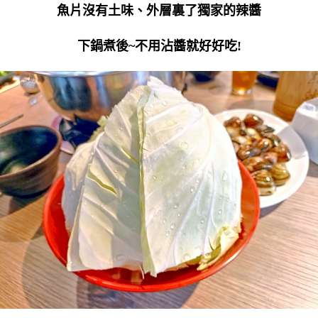
魚片沒有土味、外層裏了獨家的辣醬
下鍋煮後~不用沾醬就好好吃!