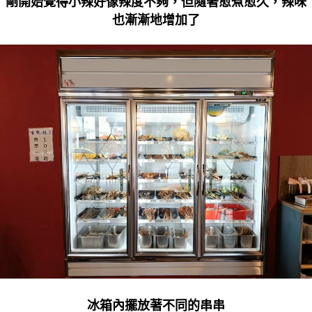
剛開始覺得小辣好像辣度不夠，但隨著愈煮愈久，辣味
也漸漸地增加了
冰箱內擺放著不同的串串