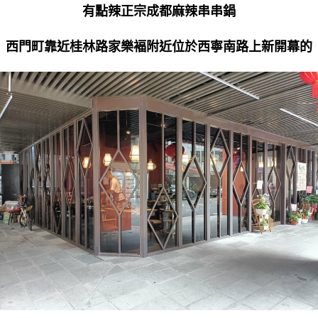
有點辣正宗成都麻辣串串鍋
西門町靠近桂林路家樂褔附近位於西寧南路上新開幕的