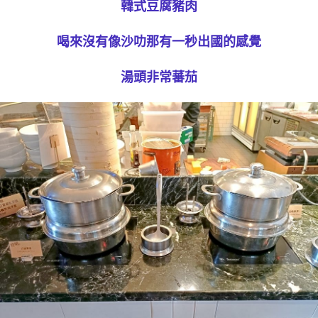
韓式豆腐豬肉
喝來沒有像沙叻那有一秒出國的感覺
湯頭非常蕃茄