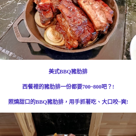
美式BBQ豬肋排
西餐裡的豬肋排一份都要700~800吧？!
照燒甜口的BBQ豬肋排，用手抓著吃、大口咬~爽!