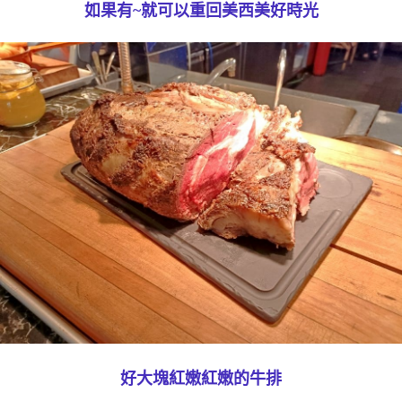
如果有~就可以重回美西美好時光
好大塊紅嫩紅嫩的牛排