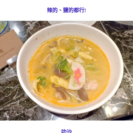
辣的、鹽的都行!
叻沙