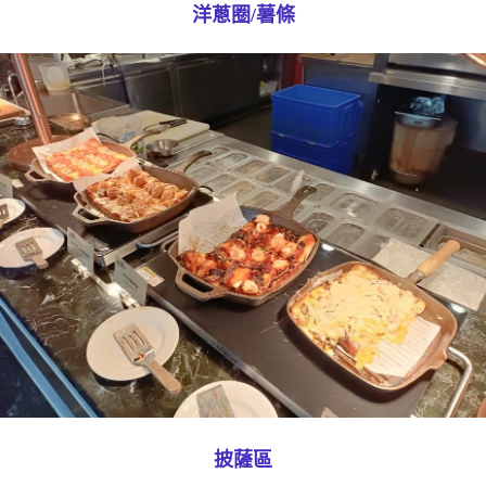
洋蔥圈/薯條
披薩區