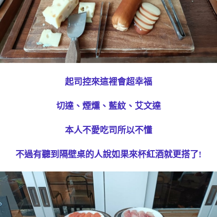
起司控來這裡會超幸福
切達、煙燻、藍紋、艾文達
本人不愛吃司所以不懂
不過有聽到隔壁桌的人說如果來杯紅酒就更搭了!