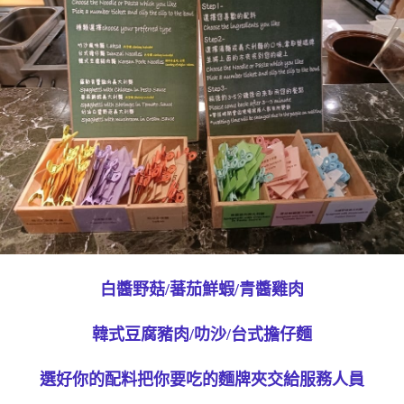
白醬野菇/蕃茄鮮蝦/青醬雞肉
韓式豆腐豬肉/叻沙/台式擔仔麵
選好你的配料把你要吃的麵牌夾交給服務人員