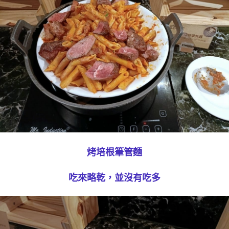
烤培根筆管麵
吃來略乾，並沒有吃多