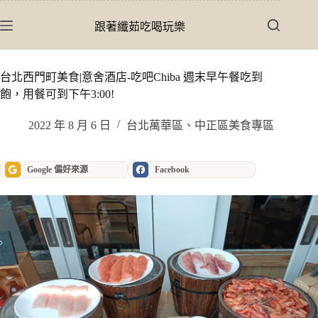
跳
至
跟著纖茹吃喝玩樂
主
要
內
台北西門町美食|意舍酒店-吃吧Chiba 週末早午餐吃到
容
飽，用餐可到下午3:00!
2022 年 8 月 6 日
台北萬華區、中正區美食專區
Google 偏好來源
Facebook