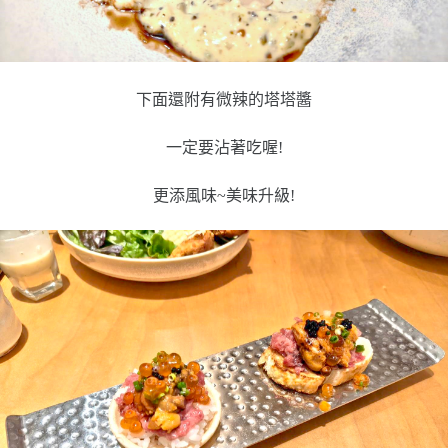
下面還附有微辣的塔塔醬
一定要沾著吃喔!
更添風味~美味升級!