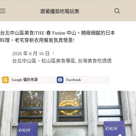
跳
至
跟著纖茹吃喝玩樂
主
要
內
台北中山區美食|THE·春 Fusion 中山。精緻細膩的日本
容
料理，老宅穿新衣用餐氣氛真愜意!
2026 年 6 月 16 日
台北中山區、松山區美食專區
,
台灣美食吃透透
Google 偏好來源
Facebook