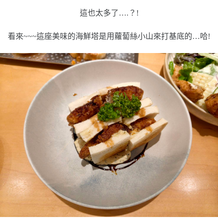
這也太多了….？!
看來~~~這座美味的海鮮塔是用蘿蔔絲小山來打基底的…哈!