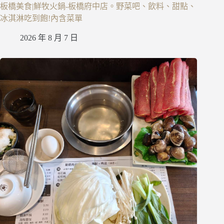
板橋美食|鮮牧火鍋-板橋府中店。野菜吧、飲料、甜點、
冰淇淋吃到飽!內含菜單
2026 年 8 月 7 日