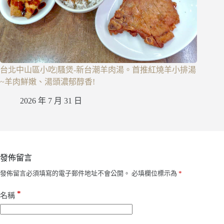
台北中山區小吃|騷煲-新台潮羊肉湯。首推紅燒羊小排湯
~羊肉鮮嫩、湯頭濃郁醇香!
2026 年 7 月 31 日
發佈留言
發佈留言必須填寫的電子郵件地址不會公開。
必填欄位標示為
*
*
名稱