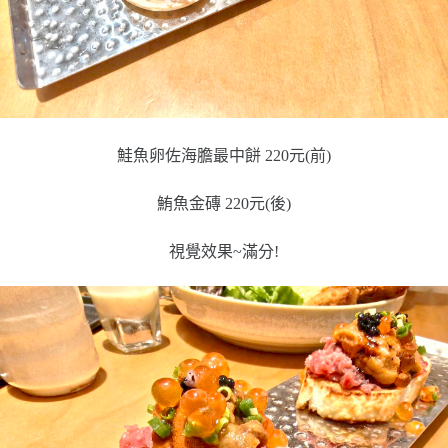
鮭魚卵佐海膽最中餅 220元(前)
鮪魚金磚 220元(後)
視覺效果~滿分!