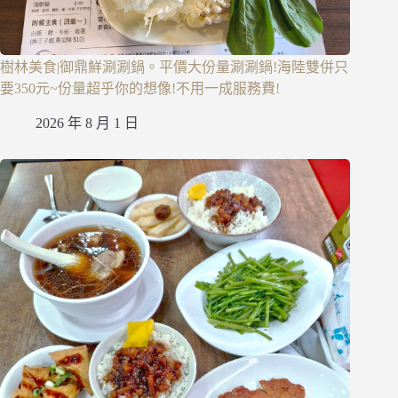
樹林美食|御鼎鮮涮涮鍋。平價大份量涮涮鍋!海陸雙併只
要350元~份量超乎你的想像!不用一成服務費!
2026 年 8 月 1 日