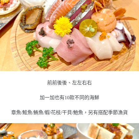
前前後後、左左右右
加一加也有10款不同的海鮮
章魚/鮭魚/鮪魚/蝦/花枝/干貝/鮑魚，另有搭配季節漁貨