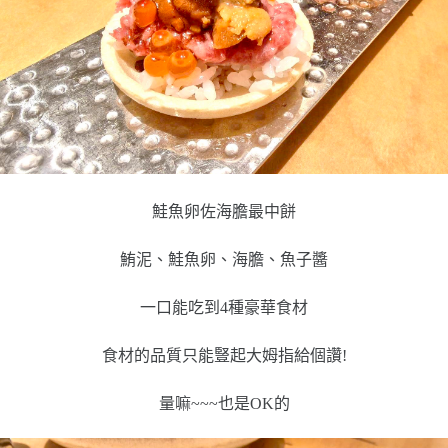
鮭魚卵佐海膽最中餅
鮪泥、鮭魚卵、海膽、魚子醬
一口能吃到4種豪華食材
食材的品質只能豎起大姆指給個讚!
量嘛~~~也是OK的