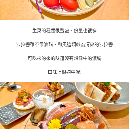
生菜的種類很豐盛、份量也很多
沙拉醬雖不像油醋、和風這類較為清爽的沙拉醬
可吃來的來的味道沒有想像中的濃稠
口味上很適中喔!