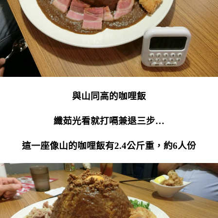
與山同高的咖哩飯
纖茹光看就打嗝兼退三步…
這一座像山的咖哩飯有2.4公斤重，約6人份