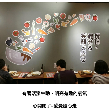
有著活潑生動、明亮有趣的氣氛
心開闊了~感覺隨心走