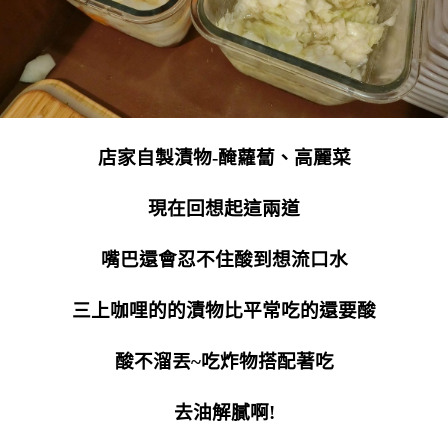
店家自製漬物-醃蘿蔔、高麗菜
現在回想起這兩道
嘴巴還會忍不住酸到想流口水
三上咖哩的的漬物比平常吃的還要酸
酸不溜丟~吃炸物搭配著吃
去油解膩啊!