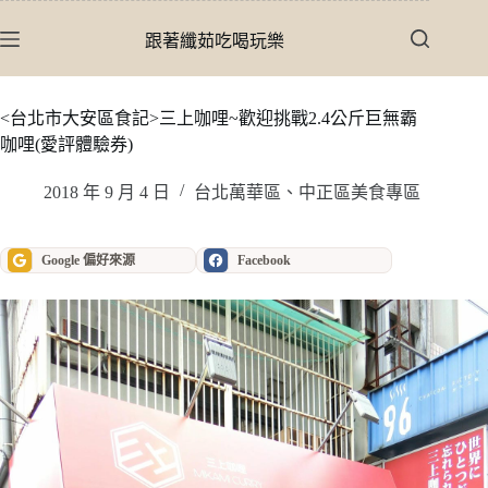
跳
至
跟著纖茹吃喝玩樂
主
要
內
<台北市大安區食記>三上咖哩~歡迎挑戰2.4公斤巨無霸
容
咖哩(愛評體驗券)
2018 年 9 月 4 日
台北萬華區、中正區美食專區
Google 偏好來源
Facebook