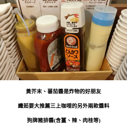
黃芥末、蕃茄醬是炸物的好朋友
纖茹要大推薦三上咖哩的另外兩款醬料
狗牌豬排醬(含薑、辣、肉桂等)