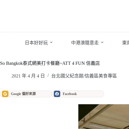
跳
至
主
要
內
容
日本好好玩
中港澳隨意走
東
So Bangkok泰式網美打卡餐廳~ATT 4 FUN 信義店
2021 年 4 月 4 日
台北國父紀念館/信義區美食專區
Google 偏好來源
Facebook