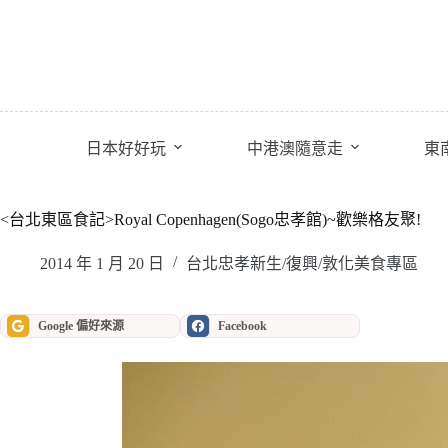
跳
至
主
要
內
容
日本好好玩
中港澳隨意走
東
<台北東區食記>Royal Copenhagen(Sogo忠孝館)~歡樂格友聚!
2014 年 1 月 20 日
台北忠孝新生/復興/敦化美食專區
Google 偏好來源
Facebook