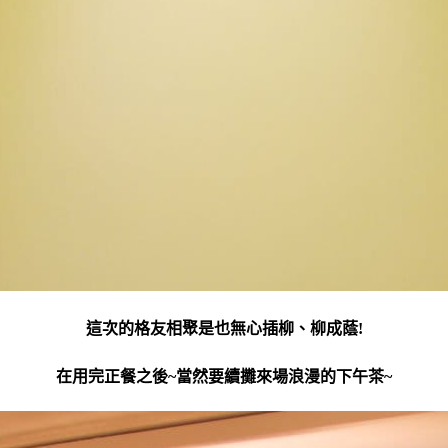
這次的格友相聚是也無心插柳、柳成蔭!
在用完正餐之後~當然要續攤來場浪漫的下午茶~