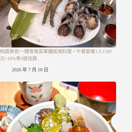
桃園美食|一鰭會無菜單鐵板燒料理。午餐套餐1人1580
元+10%享9道佳餚
2026 年 7 月 10 日