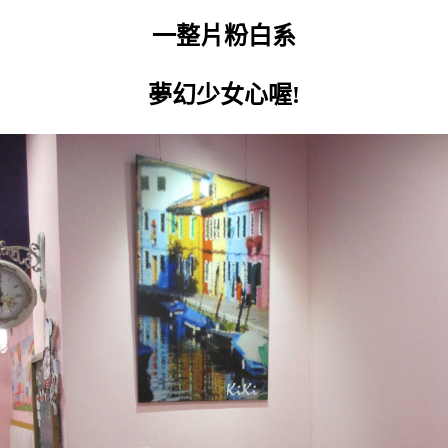
一整片粉白系
夢幻少女心喔!