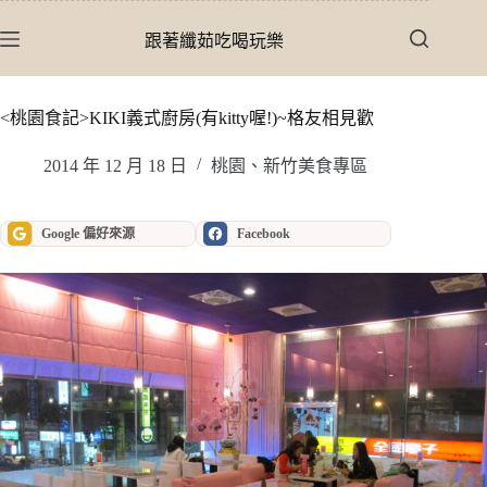
跳
至
跟著纖茹吃喝玩樂
主
要
內
<桃園食記>KIKI義式廚房(有kitty喔!)~格友相見歡
容
2014 年 12 月 18 日
桃園、新竹美食專區
Google 偏好來源
Facebook