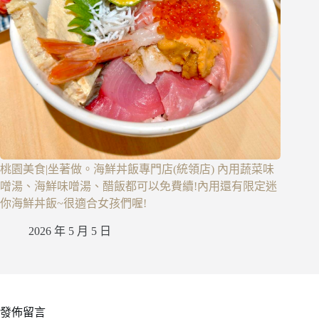
桃園美食|坐著做。海鮮丼飯專門店(統領店) 內用蔬菜味
噌湯、海鮮味噌湯、醋飯都可以免費續!內用還有限定迷
你海鮮丼飯~很適合女孩們喔!
2026 年 5 月 5 日
發佈留言