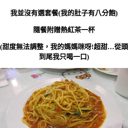
我並沒有選套餐(我的肚子有八分飽)
隨餐附贈熱紅茶一杯
(甜度無法調整，我的媽媽咪呀!超甜…從頭
到尾我只喝一口)