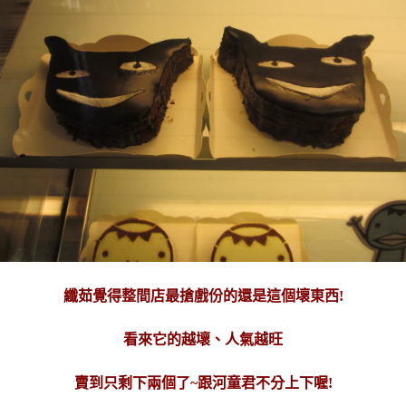
纖茹覺得整間店最搶戲份的還是這個壞東西!
看來它的越壞、人氣越旺
賣到只剩下兩個了~跟河童君不分上下喔!