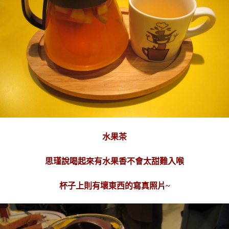
水果茶
思瑾說喝起來有水果香不會太甜難入喉
杯子上則有壞東西的寫真照片~