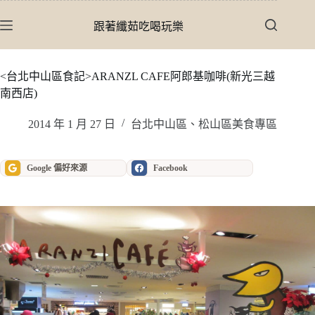
跳
至
跟著纖茹吃喝玩樂
主
要
內
<台北中山區食記>ARANZL CAFE阿郎基咖啡(新光三越
容
南西店)
2014 年 1 月 27 日
台北中山區、松山區美食專區
Google 偏好來源
Facebook