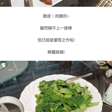
脆皮、肉嫩的~
雖然稱不上一級棒
但已經是優等之作啦!
解饞過癮!