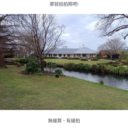
那就拍拍照吧!
無緣買、有緣拍