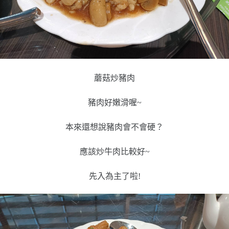
蘑菇炒豬肉
豬肉好嫩滑喔~
本來還想說豬肉會不會硬？
應該炒牛肉比較好~
先入為主了啦!