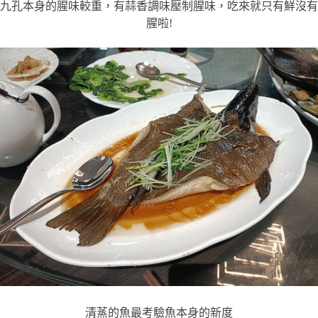
九孔本身的腥味較重，有蒜香調味壓制腥味，吃來就只有鮮沒有
腥啦!
清蒸的魚最考驗魚本身的新度