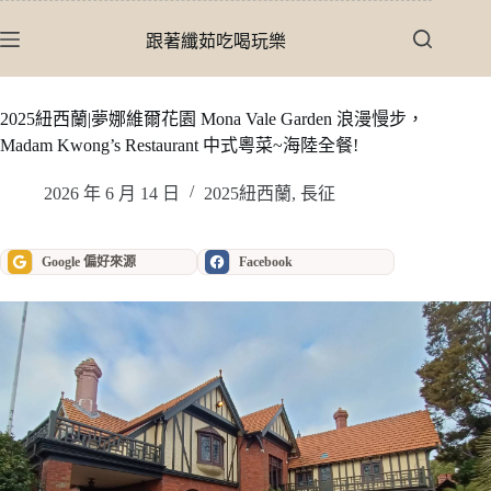
跳
至
跟著纖茹吃喝玩樂
主
要
內
2025紐西蘭|夢娜維爾花園 Mona Vale Garden 浪漫慢步，
容
Madam Kwong’s Restaurant 中式粵菜~海陸全餐!
2026 年 6 月 14 日
2025紐西蘭
,
長征
Google 偏好來源
Facebook