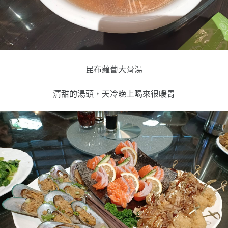
昆布蘿蔔大骨湯
清甜的湯頭，天冷晚上喝來很暖胃