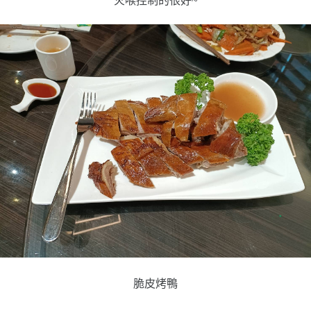
火喉控制的很好~
脆皮烤鴨