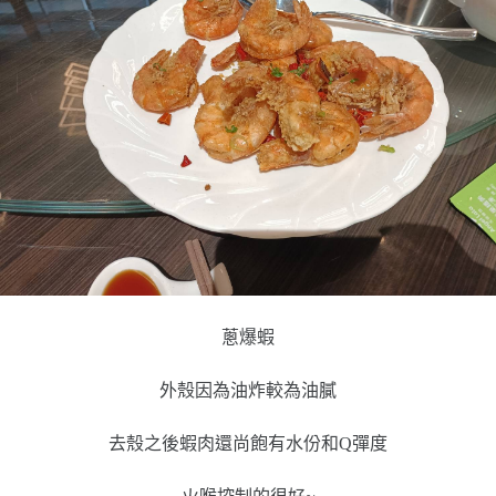
蔥爆蝦
外殼因為油炸較為油膩
去殼之後蝦肉還尚飽有水份和Q彈度