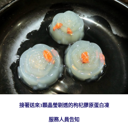
接著送來3顆晶瑩剔透的枸杞膠原蛋白凍
服務人員告知