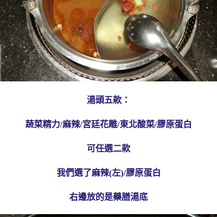
湯頭五款：
蔬菜精力/麻辣/宮廷花雕/東北酸菜/膠原蛋白
可任選二款
我們選了麻辣(左)/膠原蛋白
右邊放的是藥膳湯底