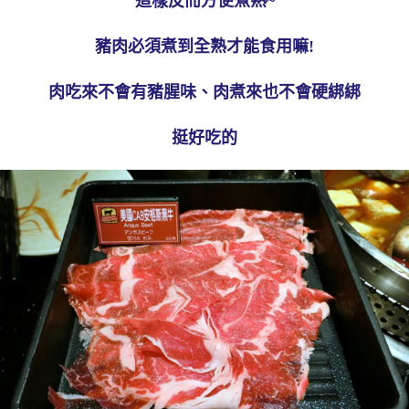
這樣反而方便煮熟~
豬肉必須煮到全熟才能食用嘛!
肉吃來不會有豬腥味、肉煮來也不會硬綁綁
挺好吃的