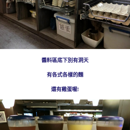
醬料區底下別有洞天
有各式各樣的麵
還有雞蛋喔!