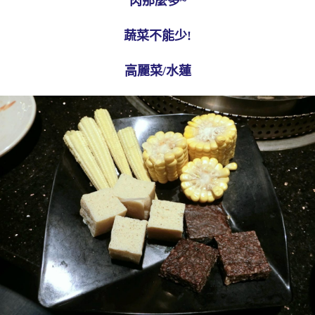
肉那麼多~
蔬菜不能少!
高麗菜/水蓮