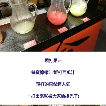
現打果汁
蜂蜜檸檸汁/鮮打西瓜汁
現打的果然超人氣
一打出來就被大家給搶光了!