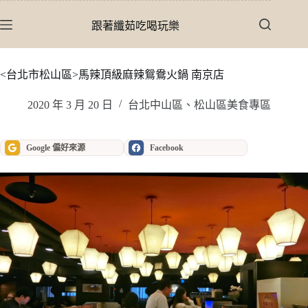
跳
至
跟著纖茹吃喝玩樂
主
要
內
<台北市松山區>馬辣頂級麻辣鴛鴦火鍋 南京店
容
2020 年 3 月 20 日
台北中山區、松山區美食專區
Google 偏好來源
Facebook