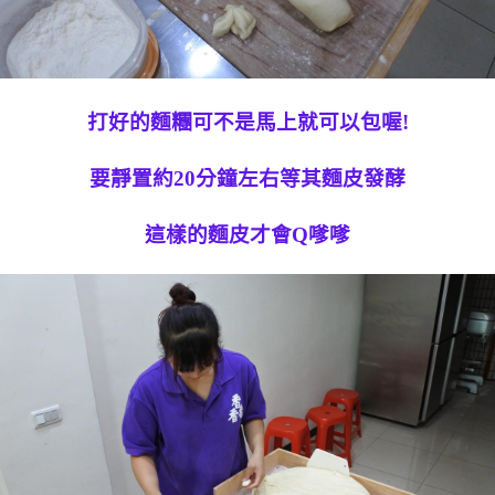
打好的麵糰可不是馬上就可以包喔!
要靜置約20分鐘左右等其麵皮發酵
這樣的麵皮才會Q嗲嗲