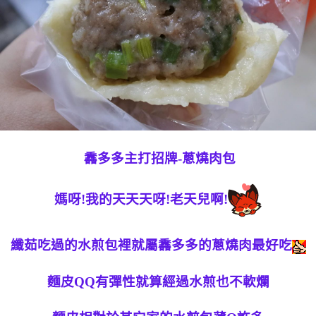
馫多多主打招牌-蔥燒肉包
媽呀!我的天天天呀!老天兒啊!
纖茹吃過的水煎包裡就屬馫多多的蔥燒肉最好吃
麵皮QQ有彈性就算經過水煎也不軟爛