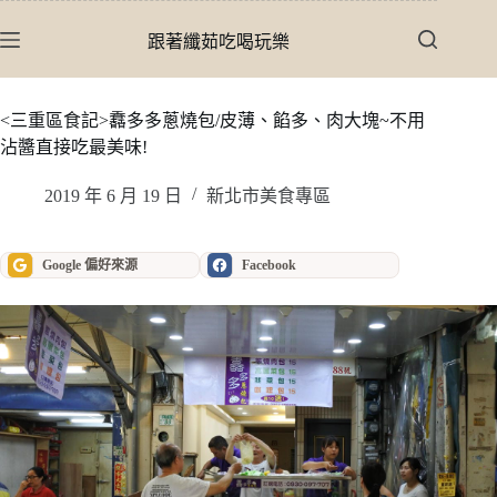
跳
至
跟著纖茹吃喝玩樂
主
要
內
<三重區食記>馫多多蔥燒包/皮薄、餡多、肉大塊~不用
容
沾醬直接吃最美味!
2019 年 6 月 19 日
新北市美食專區
Google 偏好來源
Facebook