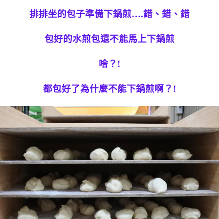
排排坐的包子準備下鍋煎….錯、錯、錯
包好的水煎包還不能馬上下鍋煎
啥？!
都包好了為什麼不能下鍋煎啊？!