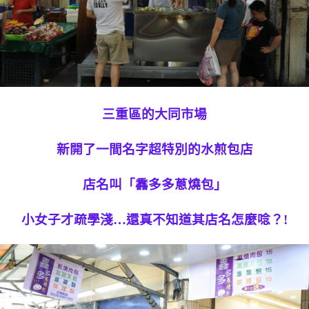
三重區的大同市場
新開了一間名字超特別的水煎包店
店名叫「馫多多蔥燒包」
小女子才疏學淺…還真不知道其店名怎麼唸？!