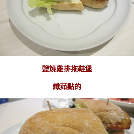
鹽燒雞排拖鞋堡
纖茹點的