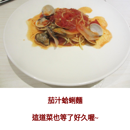
茄汁蛤蜊麵
這道菜也等了好久喔~