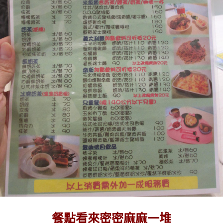
餐點看來密密麻麻一堆