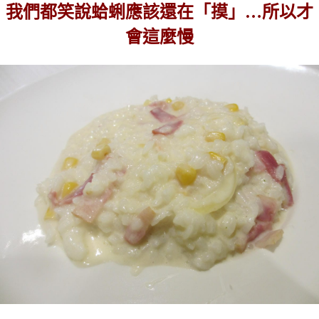
我們都笑說蛤蜊應該還在「摸」…所以才
會這麼慢