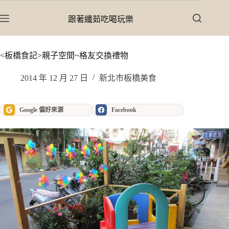
跳
至
跟著纖茹吃喝玩樂
主
要
內
<板橋食記>親子空間~格友交換禮物
容
2014 年 12 月 27 日
新北市板橋美食
Google 偏好來源
Facebook