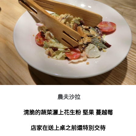
農夫沙拉
清脆的蔬菜灑上花生粉 堅果 蔓越莓
店家在送上桌之前還特別交待