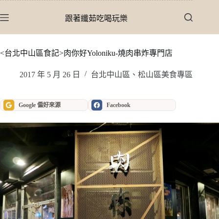
跳
至
跟著纖茹吃喝玩樂
主
要
內
<台北中山區食記>肉你好Yoloniku-燒肉串炸專門店
容
2017 年 5 月 26 日
台北中山區、松山區美食專區
Google 偏好來源
Facebook