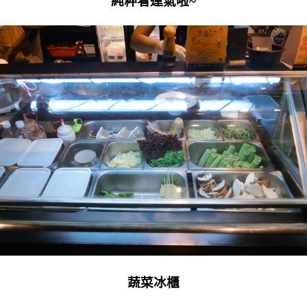
純粹看運氣啦~
蔬菜冰櫃