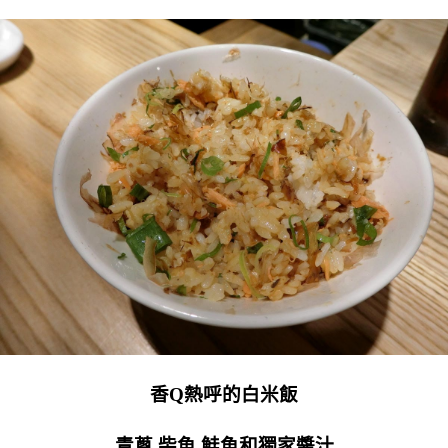
香Q熱呼的白米飯
青蔥 柴魚 鮭魚和獨家醬汁