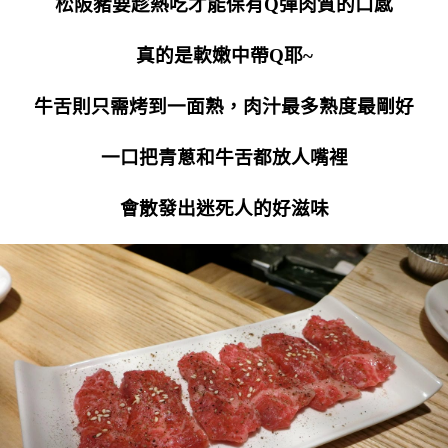
松阪豬要趁熱吃才能保有Q彈肉質的口感
真的是軟嫩中帶Q耶~
牛舌則只需烤到一面熟，肉汁最多熟度最剛好
一口把青蔥和牛舌都放人嘴裡
會散發出迷死人的好滋味