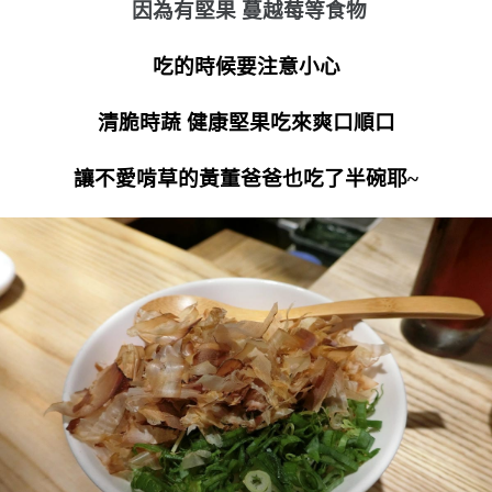
因為有堅果 蔓越莓等食物
吃的時候要注意小心
清脆時蔬 健康堅果吃來爽口順口
讓不愛啃草的黃董爸爸也吃了半碗耶~