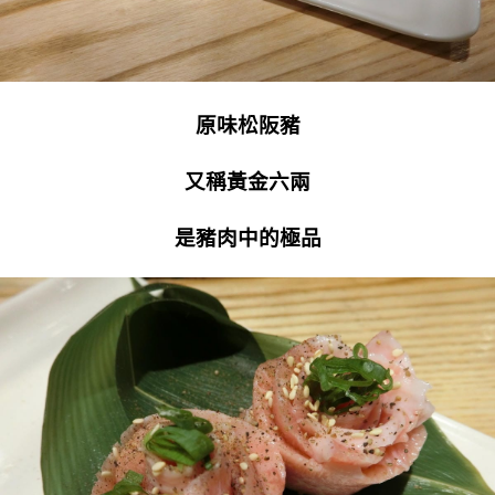
原味松阪豬
又稱黃金六兩
是豬肉中的極品