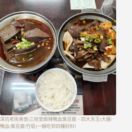
深坑老街美食|三拾堂麻辣鴨血臭豆腐、四大天王(大腸/
鴨血/臭豆腐/竹筍)一鍋吃到四種好料!