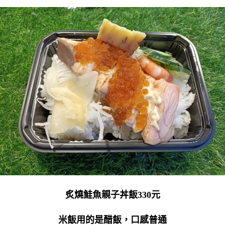
炙燒鮭魚親子丼飯330元
米飯用的是醋飯，口感普通