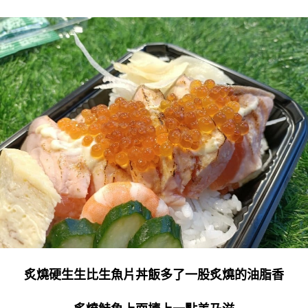
炙燒硬生生比生魚片丼飯多了一股炙燒的油脂香