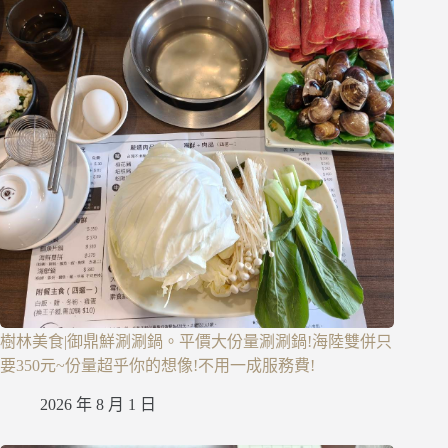
樹林美食|御鼎鮮涮涮鍋。平價大份量涮涮鍋!海陸雙併只
要350元~份量超乎你的想像!不用一成服務費!
2026 年 8 月 1 日