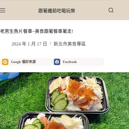
跳
至
跟著纖茹吃喝玩樂
主
要
內
老男生魚片餐車~美食跟著餐車著走!
容
2024 年 1 月 17 日
新北市美食專區
Google 偏好來源
Facebook