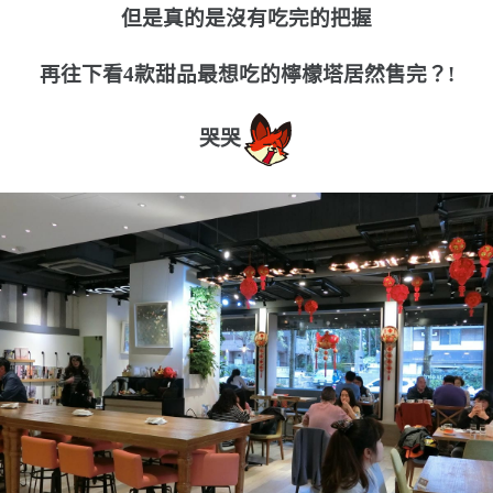
但是真的是沒有吃完的把握
再往下看4款甜品最想吃的檸檬塔居然售完？!
哭哭