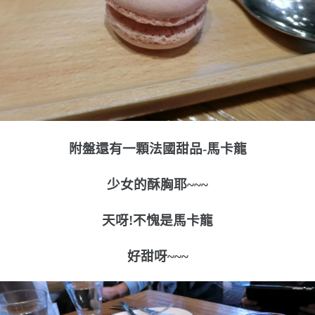
附盤還有一顆法國甜品-馬卡龍
少女的酥胸耶~~~
天呀!不愧是馬卡龍
好甜呀~~~