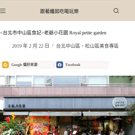
跳
至
跟著纖茹吃喝玩樂
主
要
內
<台北市中山區食記>老爺小花園 Royal petite garden
容
2019 年 2 月 22 日
台北中山區、松山區美食專區
Google 偏好來源
Facebook