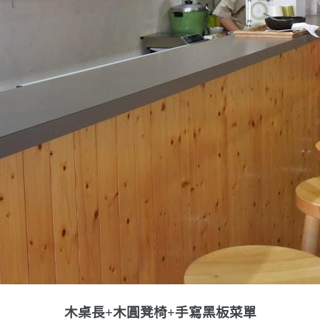
木桌長+木圓凳椅+手寫黑板菜單