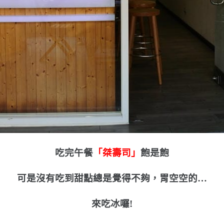
吃完午餐
「桀壽司」
飽是飽
可是沒有吃到甜點總是覺得不夠，胃空空的…
來吃冰囉!