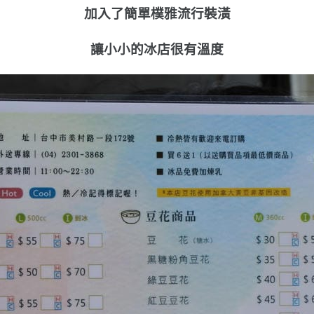
加入了簡單樸雅流行裝潢
讓小小的冰店很有溫度