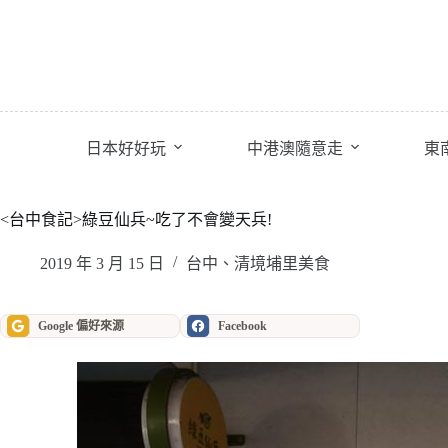
跳
至
主
要
內
容
日本好好玩
中港澳隨意走
東
<台中食記>綠豆仙兵~吃了不會變天兵!
2019 年 3 月 15 日
台中、清境埔里美食
Google 偏好來源
Facebook