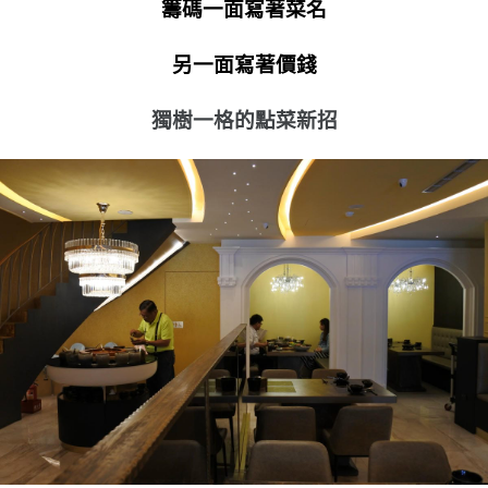
籌碼一面寫著菜名
另一面寫著價錢
獨樹一格的點菜新招