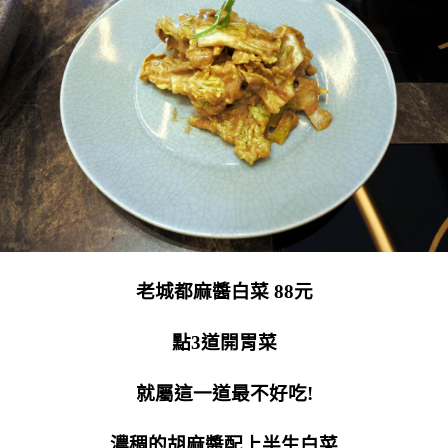
老城都麻醬白菜 88元
點3道開胃菜
就屬這一道最不好吃!
濃稠的胡麻醬配上半生白菜