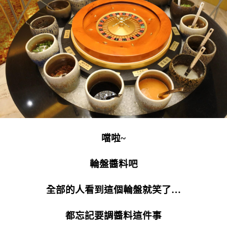
噹啦~
輪盤醬料吧
全部的人看到這個輪盤就笑了…
都忘記要調醬料這件事