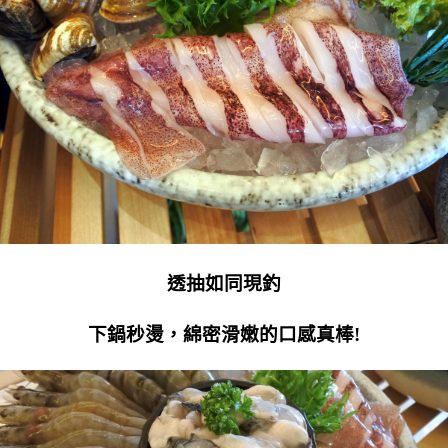
透抽如同現釣
下鍋秒燙，綿密滑嫩的口感真棒!