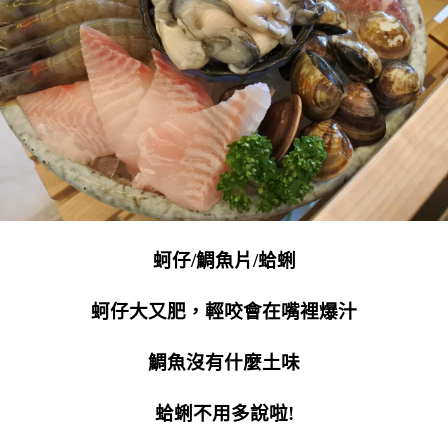
蚵仔/鯛魚片/蛤蜊
蚵仔大又肥，輕咬會在嘴裡爆汁
鯛魚沒有什麼土味
蛤蜊不用多說啦!