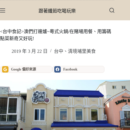
跳
至
跟著纖茹吃喝玩樂
主
要
內
<台中食記>澳們打邊爐~粵式火鍋/在賭場用餐、用籌碼
容
點菜新奇又好玩!
2019 年 3 月 22 日
台中、清境埔里美食
Google 偏好來源
Facebook