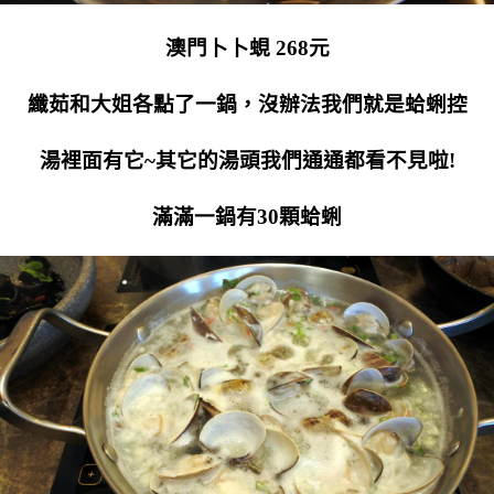
澳門卜卜蜆 268元
纖茹和大姐各點了一鍋，沒辦法我們就是蛤蜊控
湯裡面有它~其它的湯頭我們通通都看不見啦!
滿滿一鍋有30顆蛤蜊