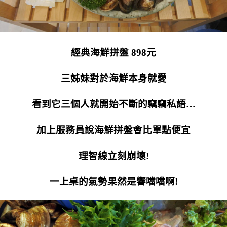
經典海鮮拼盤 898元
三姊妹對於海鮮本身就愛
看到它三個人就開始不斷的竊竊私語…
加上服務員說海鮮拼盤會比單點便宜
理智線立刻崩壞!
一上桌的氣勢果然是響噹噹啊!