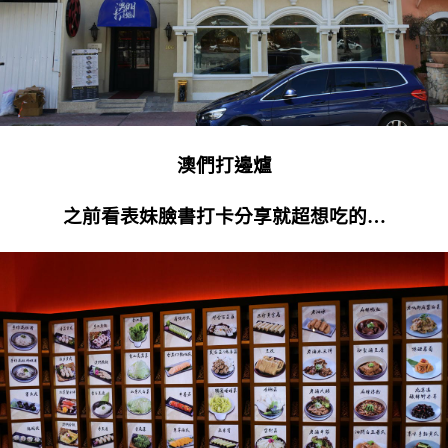
澳們打邊爐
之前看表妹臉書打卡分享就超想吃的…