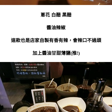
蔥花 白醋 黑醋
醬油辣椒
這款也是店家自製有香有辣，會辣口不過頭
加上醬油甘甜薄鹽(推!)