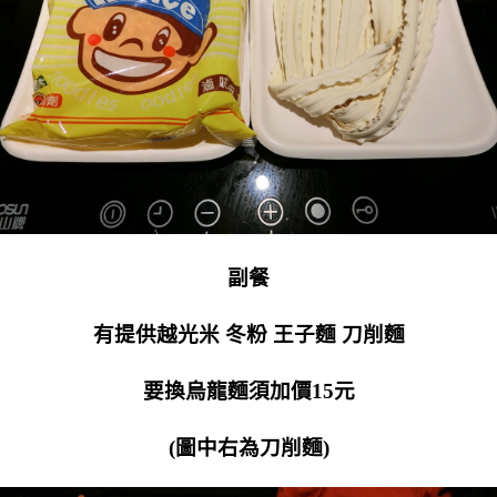
副餐
有提供越光米 冬粉 王子麵 刀削麵
要換烏龍麵須加價15元
(圖中右為刀削麵)