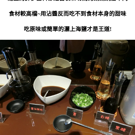
食材較高檔~用沾醬反而吃不到食材本身的甜味
吃原味或簡單的灑上海鹽才是王道!