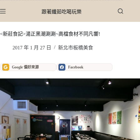
跳
至
跟著纖茹吃喝玩樂
主
要
內
<新莊食記>湯正黑潮涮涮~高檔食材不同凡響!
容
2017 年 1 月 27 日
新北市板橋美食
Google 偏好來源
Facebook