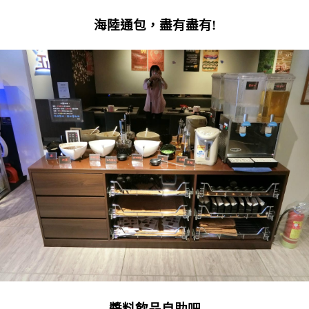
海陸通包，盡有盡有!
醬料飲品自助吧