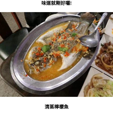
味道就剛好囉!
清蒸檸檬魚