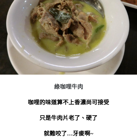
綠咖哩牛肉
咖哩的味道算不上香濃尚可接受
只是牛肉片老了、硬了
就難咬了…牙痠啊~