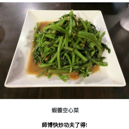
蝦醬空心菜
師博快炒功夫了得!