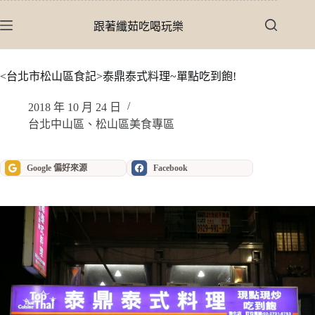
跳
至
跟著纖茹吃喝玩樂
主
要
內
<台北市松山區食記>泰鼎泰式料理~單點吃到飽!
容
2018 年 10 月 24 日
台北中山區、松山區美食專區
Google 偏好來源
Facebook