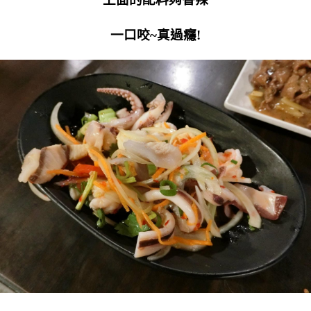
一口咬~真過癮!