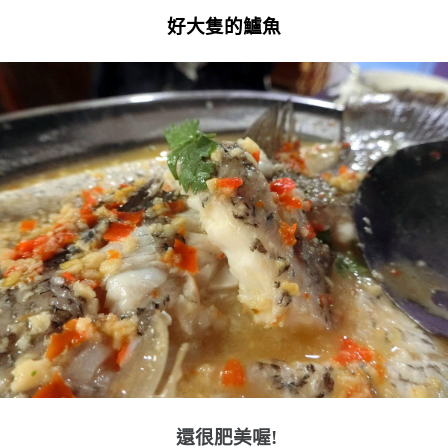
好大隻的鱸魚
還很肥美喔!