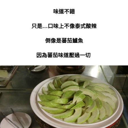
味道不錯
只是…口味上不像泰式酸辣
倒像是蕃茄鱸魚
因為蕃茄味道壓過一切