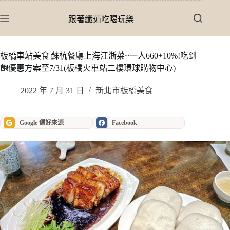
跳
至
跟著纖茹吃喝玩樂
主
要
內
板橋車站美食|蘇杭餐廳上海江浙菜~一人660+10%!吃到
容
飽優惠方案至7/31(板橋火車站二樓環球購物中心)
2022 年 7 月 31 日
新北市板橋美食
Google 偏好來源
Facebook