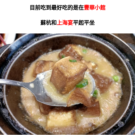
目前吃到最好吃的是在
豐華小館
蘇杭和
上海宴
平起平坐