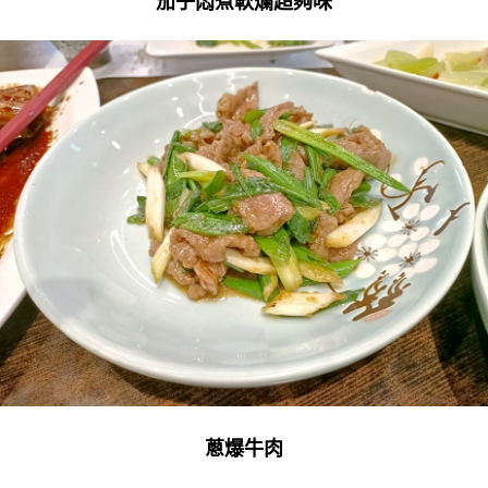
茄子悶煮軟爛超夠味
蔥爆牛肉