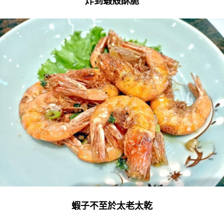
炸到蝦殼酥脆
蝦子不至於太老太乾