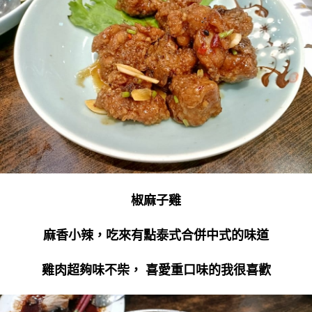
椒麻子雞
麻香小辣，吃來有點泰式合併中式的味道
雞肉超夠味不柴， 喜愛重口味的我很喜歡