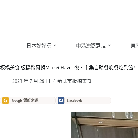
跳
至
主
要
內
容
日本好好玩
中港澳隨意走
東
板橋美食|板橋希爾頓Market Flavor 悅・市集自助餐晚餐吃到飽!
2023 年 7 月 29 日
新北市板橋美食
Google 偏好來源
Facebook