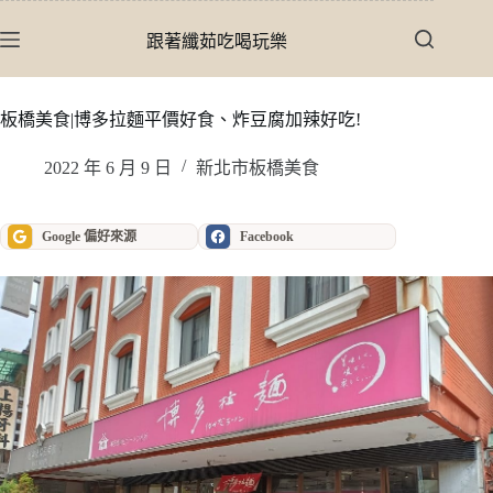
跳
至
跟著纖茹吃喝玩樂
主
要
內
板橋美食|博多拉麵平價好食、炸豆腐加辣好吃!
容
2022 年 6 月 9 日
新北市板橋美食
Google 偏好來源
Facebook