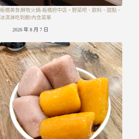
板橋美食|鮮牧火鍋-板橋府中店。野菜吧、飲料、甜點、
冰淇淋吃到飽!內含菜單
2026 年 8 月 7 日