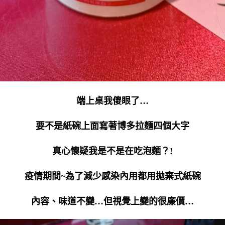
端上桌我傻眼了…
要不是紙碗上面寫著博多拉麵四個大字
真心懷疑我是不是在吃泡麵？!
疫情期間~為了減少感染內用都用拋棄式紙碗
內容、味道不變…但視覺上變的很廉價…