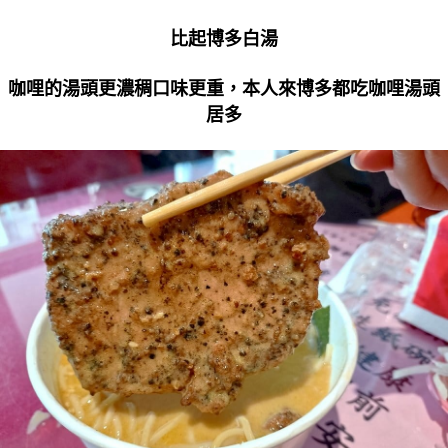
比起博多白湯
咖哩的湯頭更濃稠口味更重，本人來博多都吃咖哩湯頭
居多