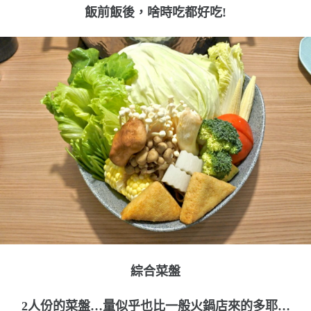
飯前飯後，啥時吃都好吃!
綜合菜盤
2人份的菜盤…量似乎也比一般火鍋店來的多耶…