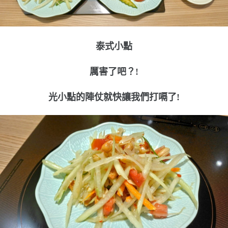
泰式小點
厲害了吧？!
光小點的陣仗就快讓我們打嗝了!