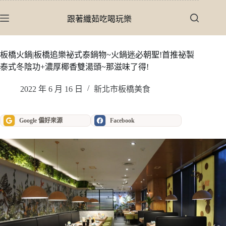
跳
至
跟著纖茹吃喝玩樂
主
要
內
板橋火鍋|板橋追樂袐式泰鍋物~火鍋迷必朝聖!首推祕製
容
泰式冬陰功+濃厚椰香雙湯頭~那滋味了得!
2022 年 6 月 16 日
新北市板橋美食
Google 偏好來源
Facebook