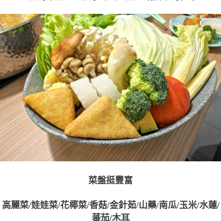
菜盤挺豐富
高麗菜/娃娃菜/花椰菜/香菇/金針茹/山藥/南瓜/玉米/水蓮/
蕃茄/木耳