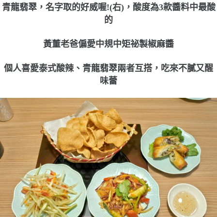
青龍翡翠，名字取的好威喔!(右)，酸度為3款醬料中最酸
的
黃董老爸偏愛中規中矩祕製椒麻醬
個人喜愛泰式酸辣、青龍翡翠兩者互搭，吃來不膩又醒
味蕾