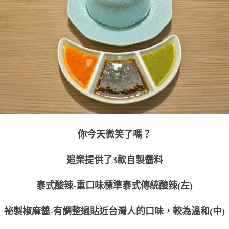
你今天微笑了嗎？
追樂提供了3款自製醬料
泰式酸辣-重口味標準泰式傳統酸辣(左)
祕製椒麻醬-有調整過貼近台灣人的口味，較為溫和(中)