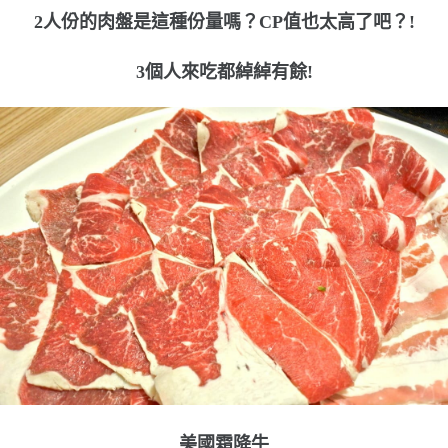
2人份的肉盤是這種份量嗎？CP值也太高了吧？!
3個人來吃都綽綽有餘!
美國霜降牛