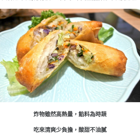
炸物雖然高熱量，餡料為時蔬
吃來清爽少負擔，酸甜不油膩