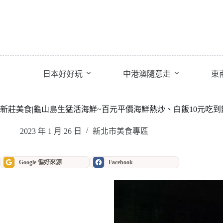
跳
至
主
要
內
容
日本好好玩
中港澳隨意走
東
新莊美食|龜山島生猛活海鮮~百元平價海鮮熱炒、白飯10元吃到
2023 年 1 月 26 日
新北市美食專區
Google 偏好來源
Facebook