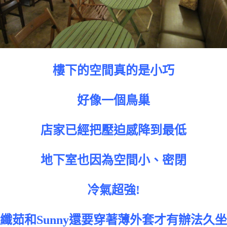
樓下的空間真的是小巧
好像一個鳥巢
店家已經把壓迫感降到最低
地下室也因為空間小、密閉
冷氣超強!
纖茹和Sunny還要穿著薄外套才有辦法久坐