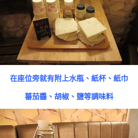
在座位旁就有附上水瓶、紙杯、紙巾
蕃茄醬、胡椒、鹽等調味料