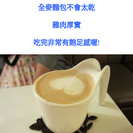
全麥麵包不會太乾
雞肉厚實
吃完非常有飽足感喔!