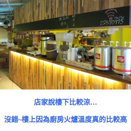
店家說樓下比較涼…
沒錯~樓上因為廚房火爐溫度真的比較高