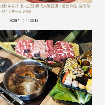
板橋美食|山頭火拉麵-板橋大遠百店。蔥鹽炸雞~愛吃蔥
花的朋友一定要點!
2026 年 5 月 26 日