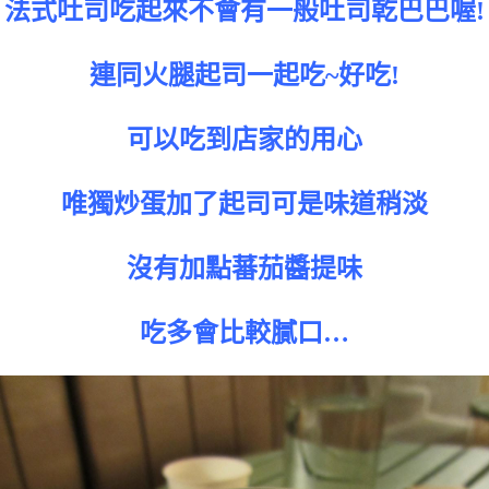
法式吐司吃起來不會有一般吐司乾巴巴喔!
連同火腿起司一起吃~好吃!
可以吃到店家的用心
唯獨炒蛋加了起司可是味道稍淡
沒有加點蕃茄醬提味
吃多會比較膩口…