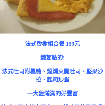
法式香榭組合餐 159元
纖茹點的!
法式吐司附楓糖、煙燻火腿吐司、堅果沙
拉、起司炒蛋
一大盤滿滿的好豐富