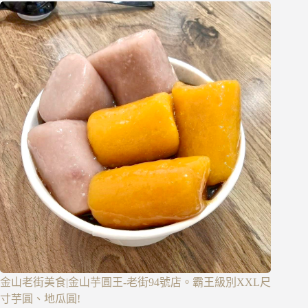
金山老街美食|金山芋圓王-老街94號店。霸王級別XXL尺
寸芋圓、地瓜圓!