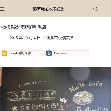
跳
至
跟著纖茹吃喝玩樂
主
要
內
<板橋食記>奈野咖啡1號店
容
2015 年 10 月 4 日
新北市板橋美食
Google 偏好來源
Facebook