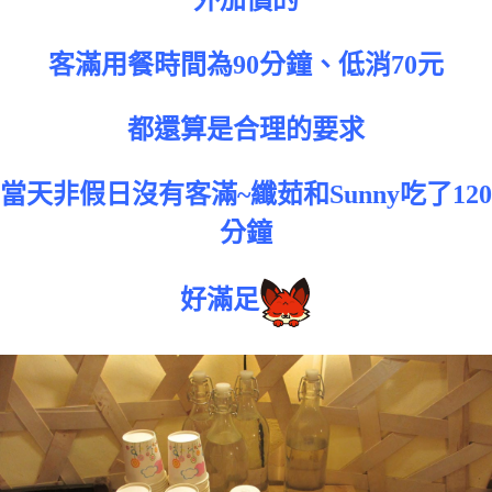
外加價的
客滿用餐時間為90分鐘、低消70元
都還算是合理的要求
當天非假日沒有客滿~纖茹和Sunny吃了120
分鐘
好滿足