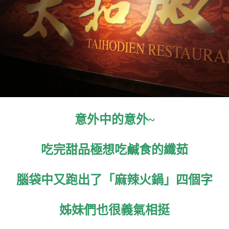
意外中的意外~
吃完甜品極想吃鹹食的纖茹
腦袋中又跑出了「麻辣火鍋」四個字
姊妹們也很義氣相挺