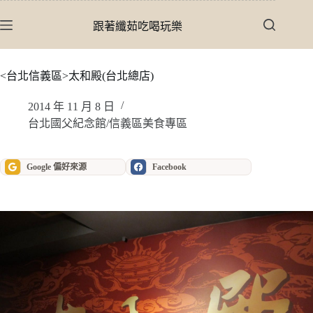
跳
至
跟著纖茹吃喝玩樂
主
要
內
<台北信義區>太和殿(台北總店)
容
2014 年 11 月 8 日
台北國父紀念館/信義區美食專區
Google 偏好來源
Facebook