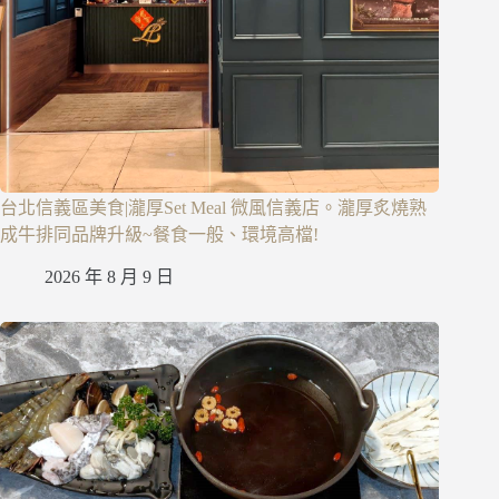
台北信義區美食|瀧厚Set Meal 微風信義店。瀧厚炙燒熟
成牛排同品牌升級~餐食一般、環境高檔!
2026 年 8 月 9 日