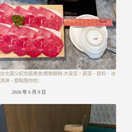
台北國父紀念館美食|嚮樂鍋物-大安店。蔬菜、飲料、冰
淇淋、甜點隨你吃!
2026 年 6 月 9 日