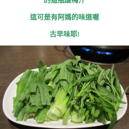
的這瓶酸梅汁
這可是有阿媽的味道喔
古早味耶!