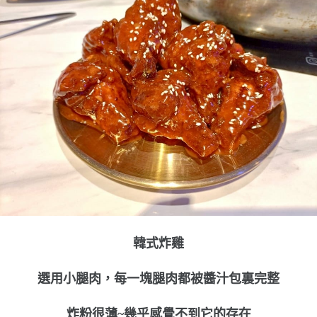
韓式炸雞
選用小腿肉，每一塊腿肉都被醬汁包裏完整
炸粉很薄~幾乎感覺不到它的存在