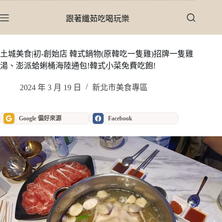
跳
至
跟著纖茹吃喝玩樂
主
要
內
土城美食|初-創始店 韓式鍋物(原韓吃一隻雞)招牌一隻雞
容
湯、澎派蛤蜊桶海陸通包!韓式小菜免費吃飽!
2024 年 3 月 19 日
新北市美食專區
Google 偏好來源
Facebook