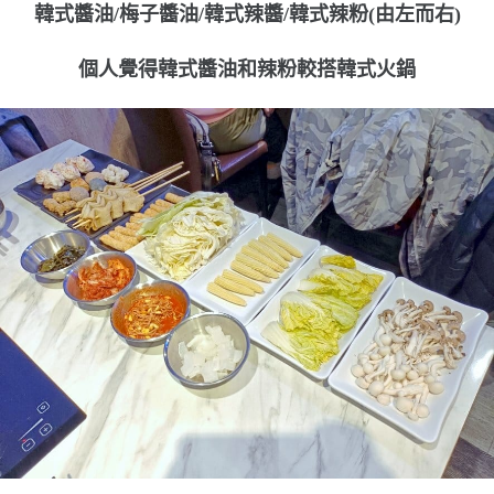
韓式醬油/梅子醬油/韓式辣醬/韓式辣粉(由左而右)
個人覺得韓式醬油和辣粉較搭韓式火鍋