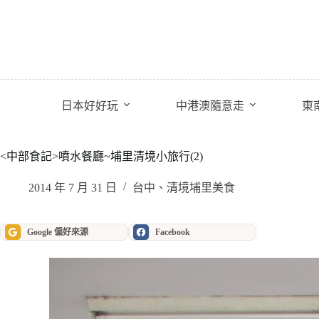
跳
至
主
要
內
容
日本好好玩
中港澳隨意走
東
<中部食記>噴水餐廳~埔里清境小旅行(2)
2014 年 7 月 31 日
台中、清境埔里美食
Google 偏好來源
Facebook