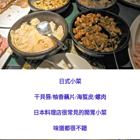
日式小菜
干貝唇/柚香藕片/海蜇皮/螺肉
日本料理店很常見的開胃小菜
味道都很不錯