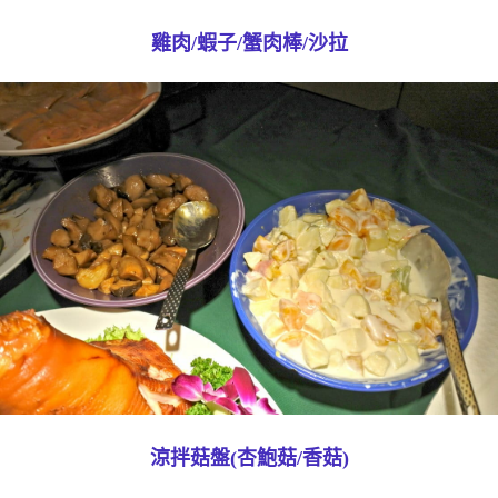
雞肉/蝦子/蟹肉棒/沙拉
涼拌菇盤(杏鮑菇/香菇)