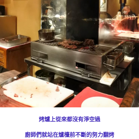
烤爐上從來都沒有淨空過
廚師們就站在爐檯前不斷的努力翻烤