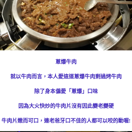
蔥爆牛肉
就以牛肉而言，本人愛這道蔥爆牛肉剩過烤牛肉
除了身本偏愛「蔥爆」口味
因為大火快炒的牛肉片沒有因此變老變硬
牛肉片嫩而可口，連老爸牙口不佳的人都可以咬的動喔!