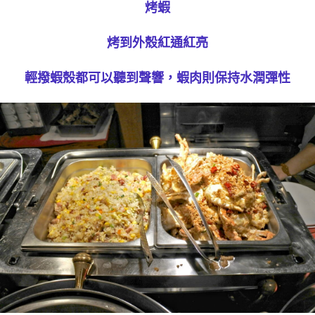
烤蝦
烤到外殼紅通紅亮
輕撥蝦殼都可以聽到聲響，蝦肉則保持水潤彈性