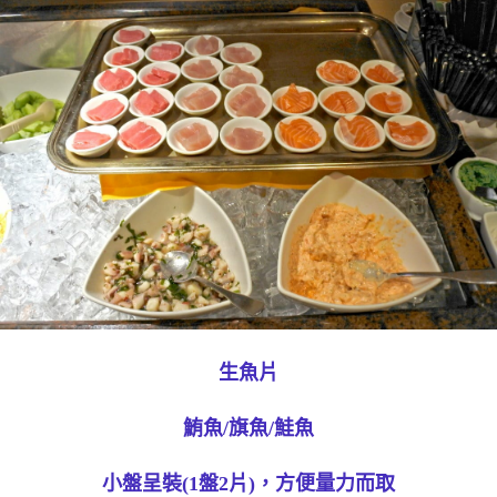
生魚片
鮪魚/旗魚/鮭魚
小盤呈裝(1盤2片)，方便量力而取