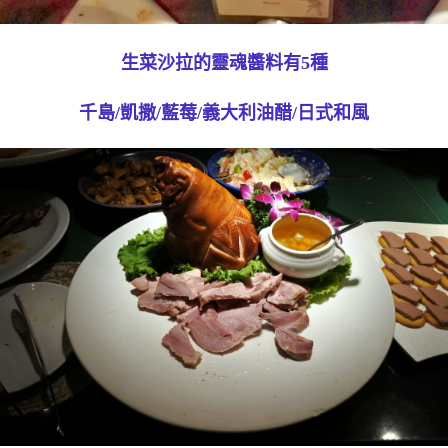
生菜沙拉的靈魂醬料有5種
千島/凱撒/藍莓/義大利油醋/日式和風