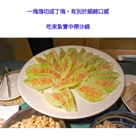
一塊塊切成丁塊，有別於細綿口感
吃來紮實中帶沙綿