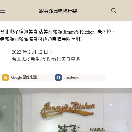
跳
至
跟著纖茹吃喝玩樂
主
要
內
台北忠孝復興美食|沾美西餐廳 Jimmy’s Kitchen~老招牌、
容
老餐廳西餐高檔食材通通自取無限享用!
2022 年 2 月 12 日
台北忠孝新生/復興/敦化美食專區
Google 偏好來源
Facebook