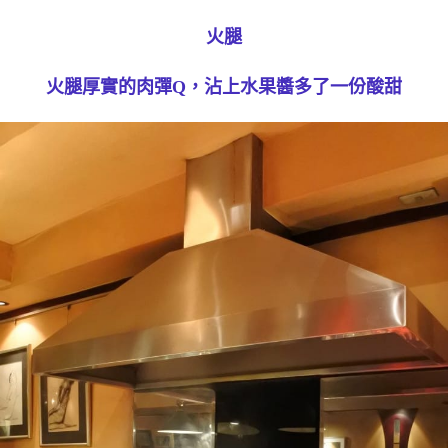
火腿
火腿厚實的肉彈Q，沾上水果醬多了一份酸甜