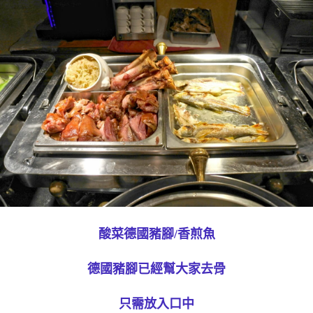
酸菜德國豬腳/香煎魚
德國豬腳已經幫大家去骨
只需放入口中