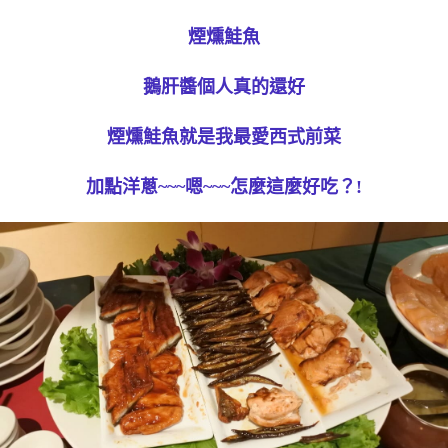
煙燻鮭魚
鵝肝醬個人真的還好
煙燻鮭魚就是我最愛西式前菜
加點洋蔥~~~嗯~~~怎麼這麼好吃？!