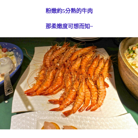
粉嫩約5分熟的牛肉
那柔嫩度可想而知~