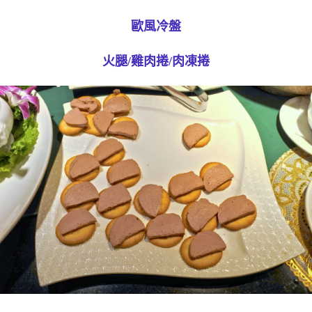
歐風冷盤
火腿/雞肉捲/肉凍捲