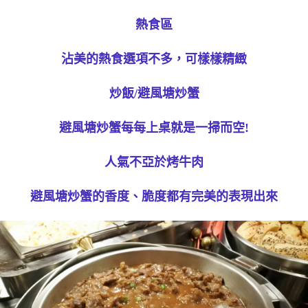
熱食區
沾美的熱食選項不多，可樣樣精緻
炒飯/避風塘炒蟹
避風塘炒蟹每每上桌就是一掃而空!
人氣不亞於烤牛肉
避風塘炒蟹的香度、脆度都有完美的表現出來