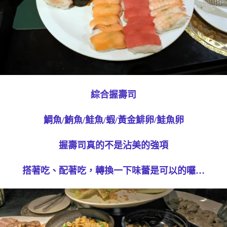
綜合握壽司
鯛魚/鮪魚/鮭魚/蝦/黃金鯡卵/鮭魚卵
握壽司真的不是沾美的強項
搭著吃、配著吃，轉換一下味蕾是可以的囉…