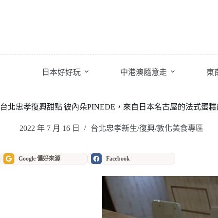
跳
至
主
要
內
容
日本好好玩
中港澳隨意走
東
台北忠孝復興甜點|彼內朵PINEDE，來自日本名古屋的法式蛋糕
2022 年 7 月 16 日
台北忠孝新生/復興/敦化美食專區
Google 偏好來源
Facebook