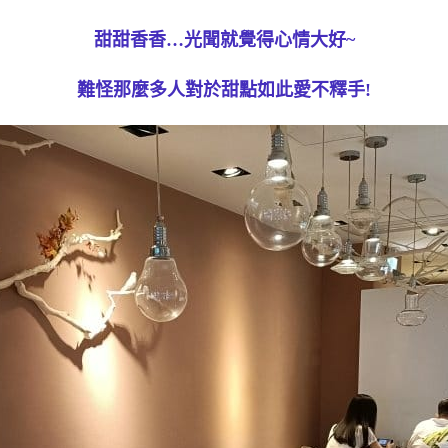
甜甜香香…光聞就覺得心情大好~
難怪那麼多人對於甜點如此愛不釋手!