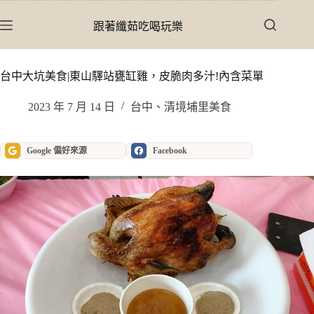
跳
至
跟著纖茹吃喝玩樂
主
要
內
台中大坑美食|東山驛站甕缸雞，皮脆肉多汁!內含菜單
容
2023 年 7 月 14 日
台中、清境埔里美食
Google 偏好來源
Facebook