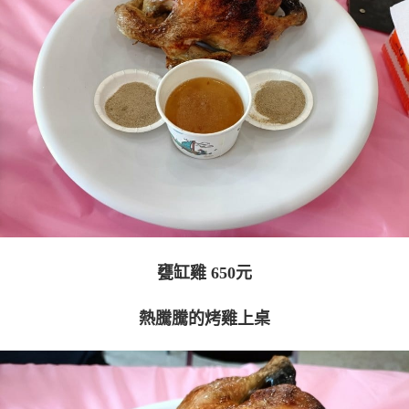
甕缸雞 650元
熱騰騰的烤雞上桌