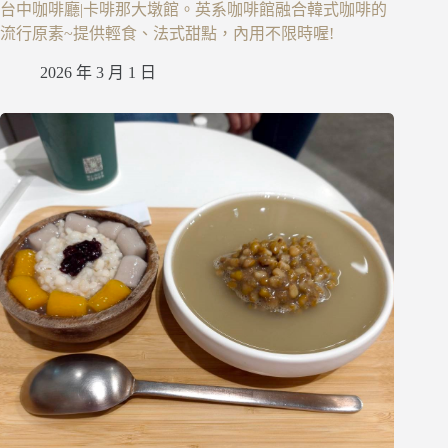
台中咖啡廳|卡啡那大墩館。英系咖啡館融合韓式咖啡的
流行原素~提供輕食、法式甜點，內用不限時喔!
2026 年 3 月 1 日