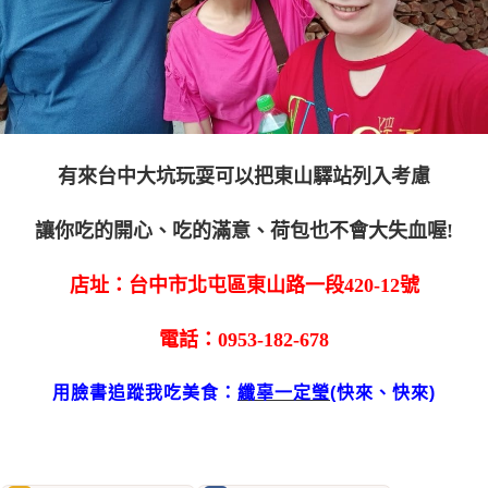
有來台中大坑玩耍可以把東山驛站列入考慮
讓你吃的開心、吃的滿意、荷包也不會大失血喔!
店址：台中市北屯區東山路一段420-12號
電話：0953-182-678
用臉書追蹤我吃美食：
纖辜一定瑩
(快來、快來)