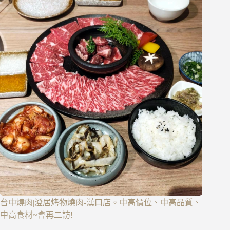
台中燒肉|澄居烤物燒肉-漢口店。中高價位、中高品質、
中高食材~會再二訪!