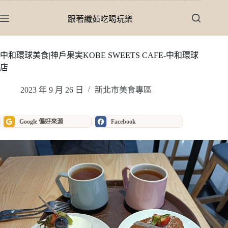
跳
至
跟著纖茹吃喝玩樂
主
要
內
中和環球美食|神戶果実KOBE SWEETS CAFE-中和環球
容
店
2023 年 9 月 26 日
新北市美食專區
Google 偏好來源
Facebook