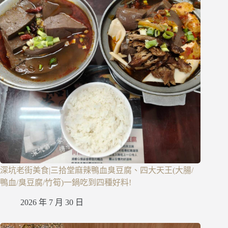
深坑老街美食|三拾堂麻辣鴨血臭豆腐、四大天王(大腸/
鴨血/臭豆腐/竹筍)一鍋吃到四種好料!
2026 年 7 月 30 日