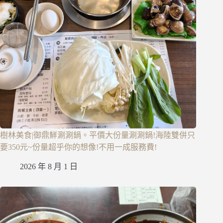
樹林美食|御鼎鮮涮涮鍋。平價大份量涮涮鍋!海陸雙併只
要350元~份量超乎你的想像!不用一成服務費!
2026 年 8 月 1 日