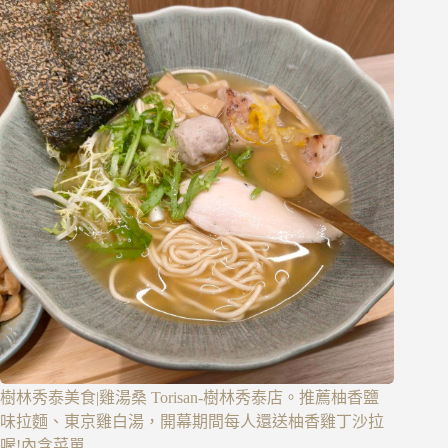
樹林秀泰美食|雞湯桑 Torisan-樹林秀泰店。推薦柚香鹽
味拉麵、東京雞白湯，開幕期間每人還送柚香雞丁沙拉
喔!內含菜單