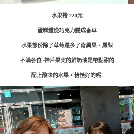
水果捲 220元
蛋糕體從巧克力變成香草
水果部份除了草莓還多了奇異果、鳳梨
不瞞各位~神戶果実的鮮奶油是帶點甜的
配上酸味的水果，恰恰好的呢!