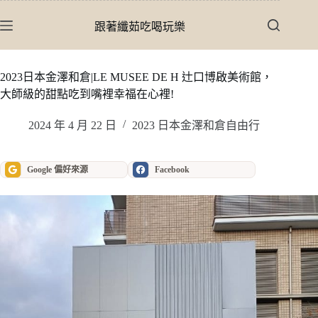
跳
至
跟著纖茹吃喝玩樂
主
要
內
2023日本金澤和倉|LE MUSEE DE H 辻口博啟美術館，
容
大師級的甜點吃到嘴裡幸福在心裡!
2024 年 4 月 22 日
2023 日本金澤和倉自由行
Google 偏好來源
Facebook