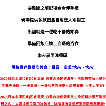
要離開之前記得看看伴手禮
現場提供多款禮盒自用送人兩相宜
出國就是一種吃不停的節奏
準備回飯店換上自選的浴衣
來去享用晚餐囉!
用臉書追蹤我吃美食：
纖辜一定瑩
(快來、快來)
2023日本金澤和倉|和倉溫泉-白鷺の湯能登海舟。房間擁有私人陽台
半露天湯屋，一邊泡湯、一邊欣賞無邊際七尾灣海景~人生太美好!
2023日本金澤和倉|和倉溫泉-白鷺の湯能登海舟，全館榻榻米不得穿
鞋入內、大廳提供免費的冷熱茶、咖啡還有外帶杯可帶回房享用喔!