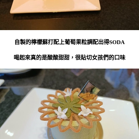
自製的檸檬蘇打配上葡萄果粒調配出得SODA
喝起來真的是酸酸甜甜，很貼切女孩們的口味