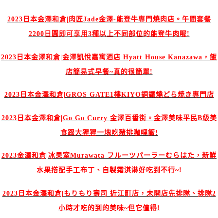
2023日本金澤和倉|肉匠Jade金澤-能登牛専門焼肉店。午間套餐
2200日圓即可享用3種以上不同部位的能登牛肉喔!
2023日本金澤和倉|金澤凱悅嘉寓酒店 Hyatt House Kanazawa，飯
店簡易式早餐~真的很簡單!
2023日本金澤和倉|GROS GATE1樓KIYO銅鑼燒どら焼き專門店
2023日本金澤和倉|Go Go Curry 金澤百番街。金澤美味平民B級美
食跟大猩猩一塊吃豬排咖哩飯!
2023金澤和倉|冰果室Murawata フルーツパーラーむらはた，新鮮
水果搭配手工布丁、自製霜淇淋好吃到不行~!
2023日本金澤和倉|もりもり壽司 近江町店，未開店先排隊、排隊2
小時才吃的到的美味~但它值得!