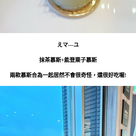
えマ―ユ
抹茶慕斯+能登粟子慕斯
兩款慕斯合為一起居然不會很奇怪，還很好吃喔!