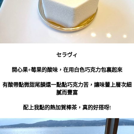
セラヴィ
開心果+莓果的酸味，在用白色巧克力包裏起來
有酸帶點微甜尾韻還一點點巧克力苦，讓味蕾上層次細
膩而豐富
配上我點的熱加賀棒茶，真的好搭呀!