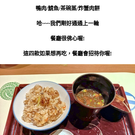
鴨肉/鯖魚/茶碗蒸/炸蟹肉餅
哈~~~我們剛好通通上一輪
餐廳很佛心喔!
這四款如果想再吃，餐廳會招待你喔!