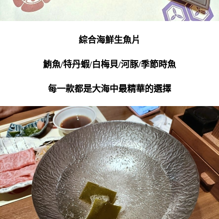
綜合海鮮生魚片
鮪魚/特丹蝦/白梅貝/河豚/季節時魚
每一款都是大海中最精華的選擇