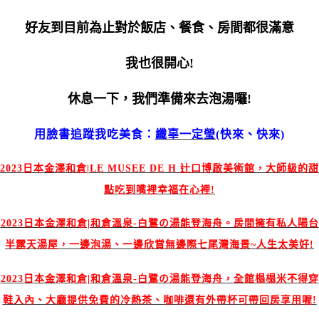
好友到目前為止對於飯店、餐食、房間都很滿意
我也很開心!
休息一下，我們準備來去泡湯囉!
用臉書追蹤我吃美食：
纖辜一定瑩
(快來、快來)
2023日本金澤和倉|LE MUSEE DE H 辻口博啟美術館，大師級的甜
點吃到嘴裡幸福在心裡!
2023日本金澤和倉|和倉溫泉-白鷺の湯能登海舟。房間擁有私人陽台
半露天湯屋，一邊泡湯、一邊欣賞無邊際七尾灣海景~人生太美好!
2023日本金澤和倉|和倉溫泉-白鷺の湯能登海舟，全館榻榻米不得穿
鞋入內、大廳提供免費的冷熱茶、咖啡還有外帶杯可帶回房享用喔!