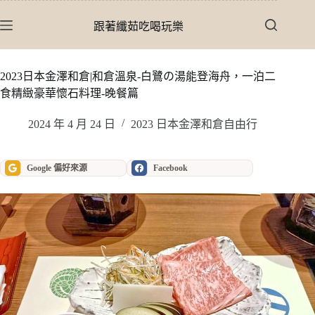
跳
至
跟著纖茹吃喝玩樂
主
要
內
2023日本金澤和倉|和倉溫泉-白鷺の湯能登海舟，一泊二
容
食精緻豪華懷石料理-晚餐篇
2024 年 4 月 24 日
2023 日本金澤和倉自由行
Google 偏好來源
Facebook