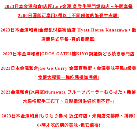
2023日本金澤和倉|肉匠Jade金澤-能登牛専門焼肉店。午間套餐
2200日圓即可享用3種以上不同部位的能登牛肉喔!
2023日本金澤和倉|金澤凱悅嘉寓酒店 Hyatt House Kanazawa，飯
店簡易式早餐~真的很簡單!
2023日本金澤和倉|GROS GATE1樓KIYO銅鑼燒どら焼き專門店
2023日本金澤和倉|Go Go Curry 金澤百番街。金澤美味平民B級美
食跟大猩猩一塊吃豬排咖哩飯!
2023金澤和倉|冰果室Murawata フルーツパーラーむらはた，新鮮
水果搭配手工布丁、自製霜淇淋好吃到不行~!
2023日本金澤和倉|もりもり壽司 近江町店，未開店先排隊、排隊2
小時才吃的到的美味~但它值得!