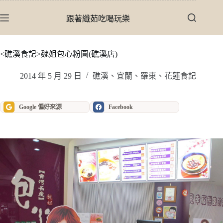
跳
至
跟著纖茹吃喝玩樂
主
要
內
<礁溪食記>魏姐包心粉圓(礁溪店)
容
2014 年 5 月 29 日
礁溪、宜蘭、羅東、花蓮食記
Google 偏好來源
Facebook