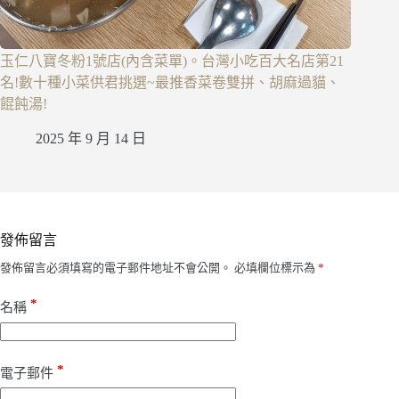
玉仁八寶冬粉1號店(內含菜單)。台灣小吃百大名店第21
名!數十種小菜供君挑選~最推香菜卷雙拼、胡麻過貓、
餛飩湯!
2025 年 9 月 14 日
發佈留言
發佈留言必須填寫的電子郵件地址不會公開。
必填欄位標示為
*
*
名稱
*
電子郵件