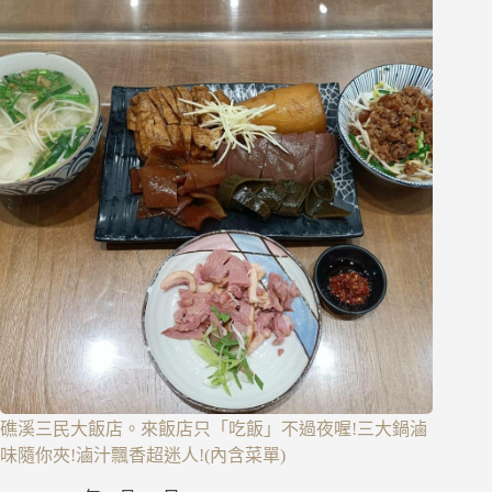
礁溪三民大飯店。來飯店只「吃飯」不過夜喔!三大鍋滷
味隨你夾!滷汁飄香超迷人!(內含菜單)