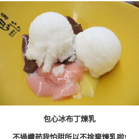
包心冰布丁煉乳
不過纖茹我怕甜所以不捨棄煉乳啦!