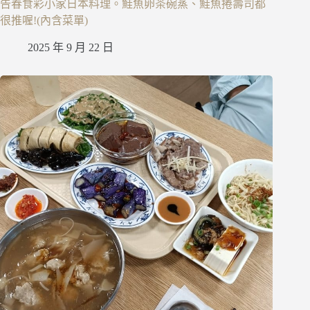
告春食彩小家日本料理。鮭魚卵茶碗蒸、鮭魚捲壽司都
很推喔!(內含菜單)
2025 年 9 月 22 日