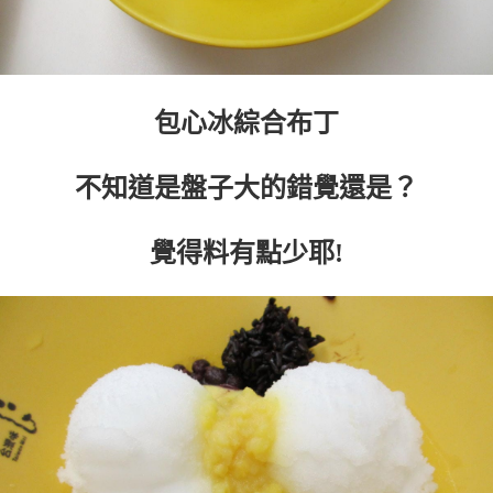
包心冰綜合布丁
不知道是盤子大的錯覺還是？
覺得料有點少耶!