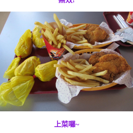
無效!
上菜囉~