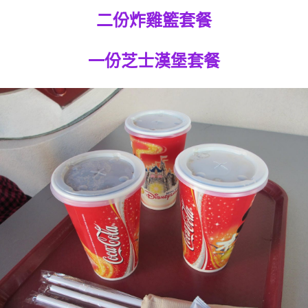
二份炸雞籃套餐
一份芝士漢堡套餐