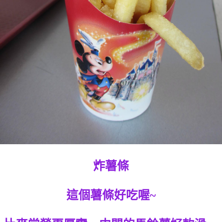
炸薯條
這個薯條好吃喔~