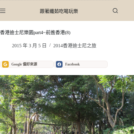
跳
至
跟著纖茹吃喝玩樂
主
要
內
香港迪士尼樂園part4~前進香港(8)
容
2015 年 3 月 5 日
2014香港迪士尼之旅
Google 偏好來源
Facebook