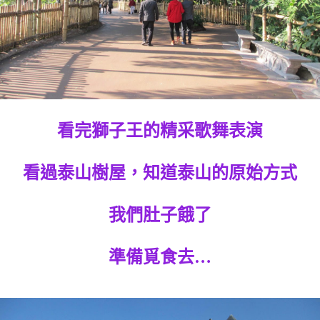
看完獅子王的精采歌舞表演
看過泰山樹屋，知道泰山的原始方式
我們肚子餓了
準備覓食去…