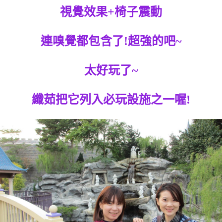
視覺效果+椅子震動
連嗅覺都包含了!超強的吧~
太好玩了~
纖茹把它列入必玩設施之一喔!