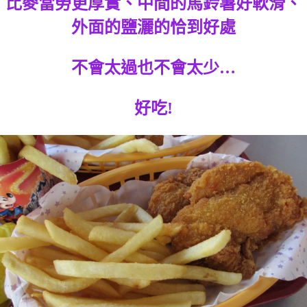
比麥當勞更厚實、中間的馬鈴薯好軟滑、
外面的鹽灑的恰到好處
不會太過也不會太少…
好吃!