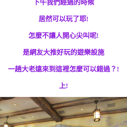
下午我們經過的時候
居然可以玩了耶!
怎麼不讓人開心尖叫呢!
是網友大推好玩的遊樂設施
一趟大老遠來到這裡怎麼可以錯過？!
上!