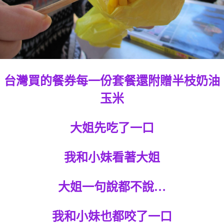
台灣買的餐券每一份套餐還附贈半枝奶油
玉米
大姐先吃了一口
我和小妹看著大姐
大姐一句說都不說…
我和小妹也都咬了一口