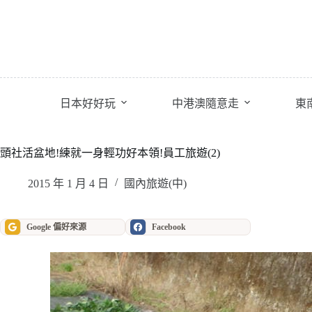
跳
至
主
要
內
容
日本好好玩
中港澳隨意走
東
頭社活盆地!練就一身輕功好本領!員工旅遊(2)
2015 年 1 月 4 日
國內旅遊(中)
Google 偏好來源
Facebook