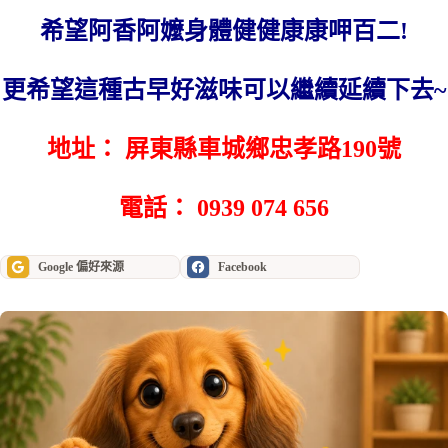
希望阿香阿嬤身體健健康康呷百二!
更希望這種古早好滋味可以繼續延續下去~
地址： 屏東縣車城鄉忠孝路190號
電話： 0939 074 656
Google 偏好來源
Facebook