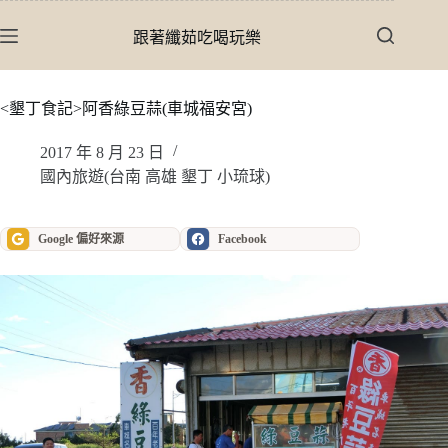
跳
至
跟著纖茹吃喝玩樂
主
要
內
<墾丁食記>阿香綠豆蒜(車城福安宮)
容
2017 年 8 月 23 日
國內旅遊(台南 高雄 墾丁 小琉球)
Google 偏好來源
Facebook