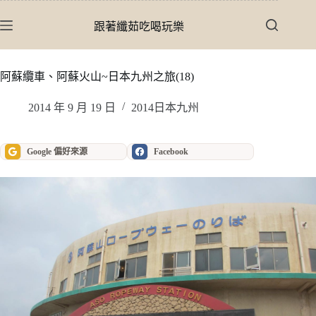
跳
至
跟著纖茹吃喝玩樂
主
要
內
阿蘇纜車、阿蘇火山~日本九州之旅(18)
容
2014 年 9 月 19 日
2014日本九州
Google 偏好來源
Facebook