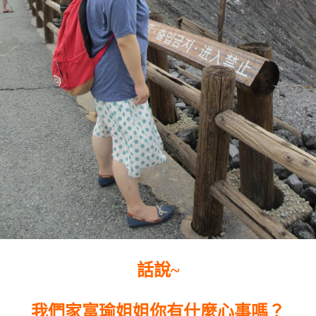
話說~
我們家富瑜姐姐你有什麼心事嗎？