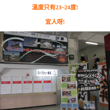
溫度只有23~24度!
宜人呀!