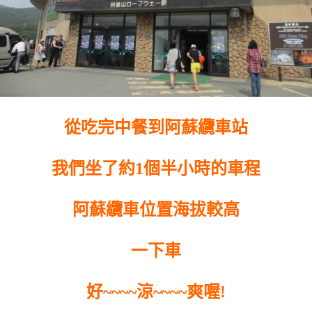
從吃完中餐到阿蘇纜車站
我們坐了約1個半小時的車程
阿蘇纜車位置海拔較高
一下車
好~~~~涼~~~~爽喔!