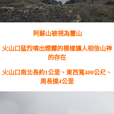
阿蘇山被視為靈山
火山口猛烈噴出煙霧的模樣讓人相信山神
的存在
火山口南北長約1公里、東西寬400公尺、
周長達4公里