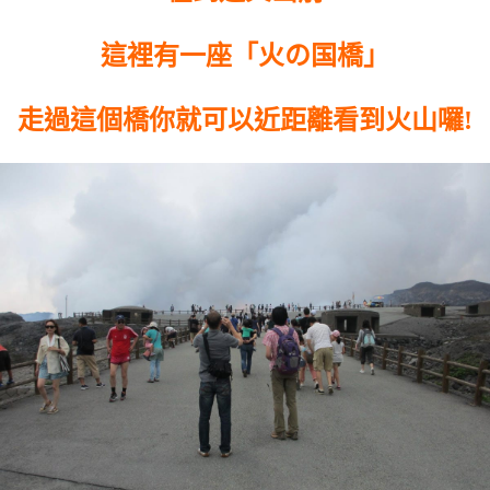
這裡有一座「火の国橋」
走過這個橋你就可以近距離看到火山囉!