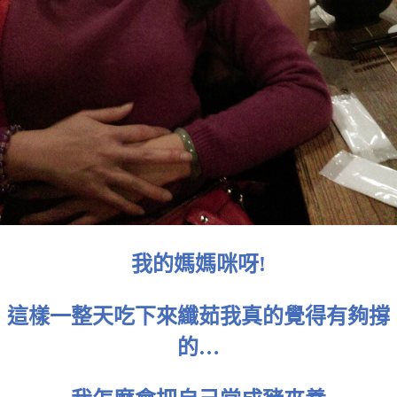
我的媽媽咪呀!
這樣一整天吃下來纖茹我真的覺得有夠撐
的…