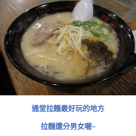
通堂拉麵最好玩的地方
拉麵還分男女喔~