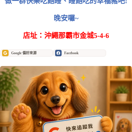
做一群快樂吃飽睡、睡飽吃的幸福豬吧!
晚安囉~
店址：沖繩那霸市金城5-4-6
Google 偏好來源
Facebook