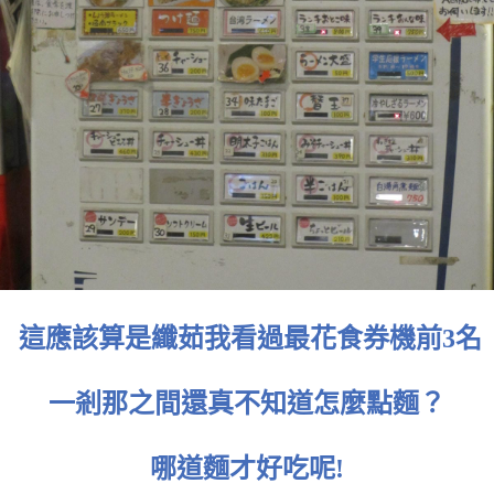
這應該算是纖茹我看過最花食券機前3名
一剎那之間還真不知道怎麼點麵？
哪道麵才好吃呢!