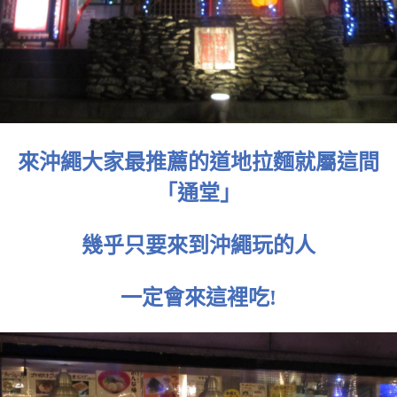
來沖繩大家最推薦的道地拉麵就屬這間
「通堂」
幾乎只要來到沖繩玩的人
一定會來這裡吃!