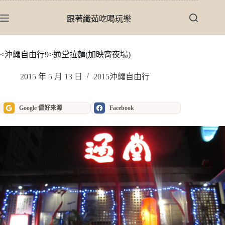
跳
至
跟著纖茹吃喝玩樂
主
要
內
<沖繩自由行9>通堂拉麵(加映宵夜場)
容
2015 年 5 月 13 日
2015沖繩自由行
Google 偏好來源
Facebook