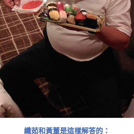
纖茹和黃董是這樣解答的：