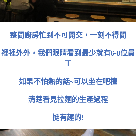
整間廚房忙到不可開交，一刻不得閒
裡裡外外，我們眼睛看到最少就有6-8位員
工
如果不怕熱的話~可以坐在吧檯
清楚看見拉麵的生產過程
挺有趣的!