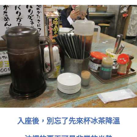
入座後，別忘了先來杯冰茶降溫