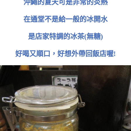
沖繩的夏天可是非常的炎熱
在通堂不是給一般的冰開水
是店家特調的冰茶(無糖)
好喝又順口，好想外帶回飯店喔!