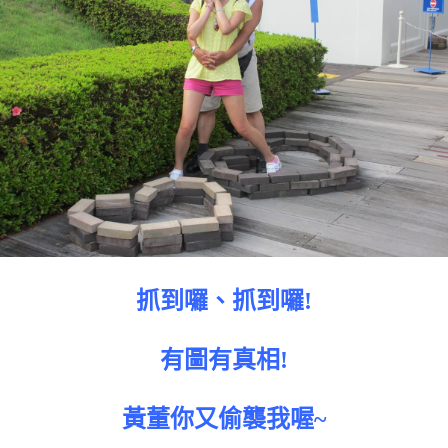
抓到囉、抓到囉!
有圖有真相!
黃董你又偷襲我喔~