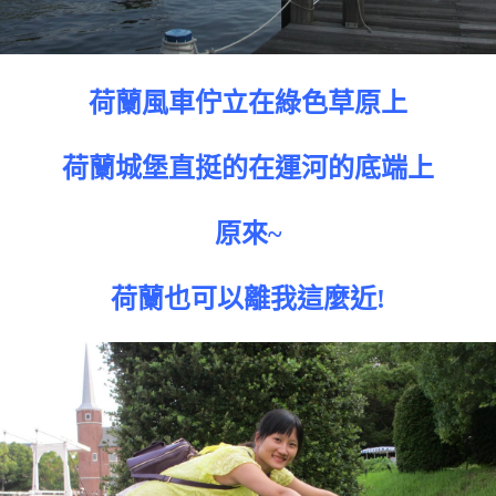
荷蘭風車佇立在綠色草原上
荷蘭城堡直挺的在運河的底端上
原來~
荷蘭也可以離我這麼近!