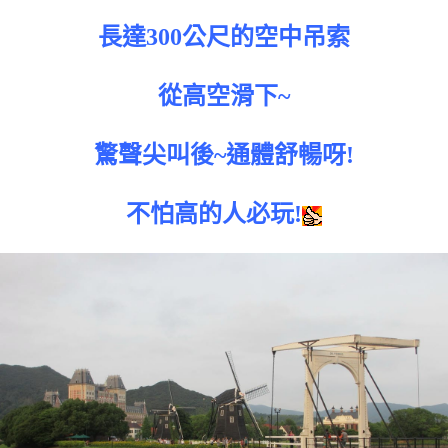
長達300公尺的空中吊索
從高空滑下~
驚聲尖叫後~通體舒暢呀!
不怕高的人必玩!