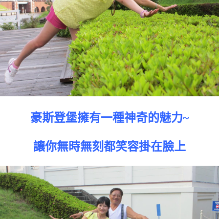
豪斯登堡擁有一種神奇的魅力~
讓你無時無刻都笑容掛在臉上