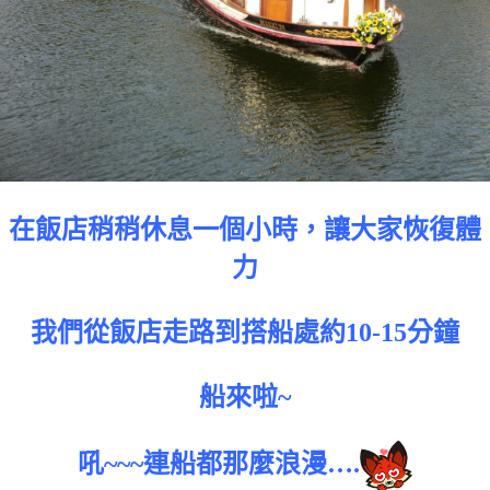
在飯店稍稍休息一個小時，讓大家恢復體
力
我們從飯店走路到搭船處約10-15分鐘
船來啦~
吼~~~連船都那麼浪漫….