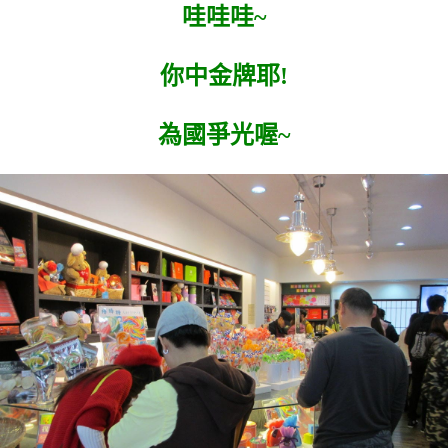
哇哇哇~
你中金牌耶!
為國爭光喔~