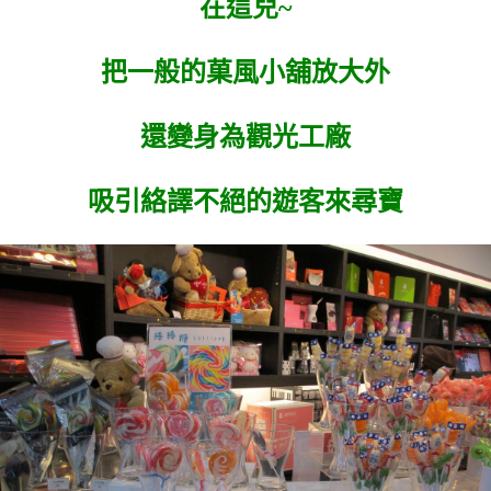
在這兒~
把一般的菓風小舖放大外
還變身為觀光工廠
吸引絡譯不絕的遊客來尋寶