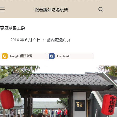
跳
至
跟著纖茹吃喝玩樂
主
要
內
菓風糖果工房
容
2014 年 6 月 9 日
國內旅遊(北)
Google 偏好來源
Facebook