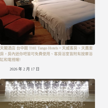
天閣酒店 台中館 THE Tango Hotels。天威客房、天鷹套
房，房內迷你吧皆可免費使用、客房浴室皆附有按摩浴
缸和電視喔!
2026 年 2 月 17 日