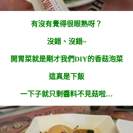
有沒有覺得很眼熟呀？
沒錯、沒錯~
開胃菜就是剛才我們DIY的香菇泡菜
這真是下飯
一下子就只剩醬料不見菇啦…