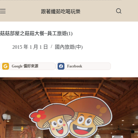
跳
至
跟著纖茹吃喝玩樂
主
要
內
菇菇部屋之菇菇大餐~員工旅遊(1)
容
2015 年 1 月 1 日
國內旅遊(中)
Google 偏好來源
Facebook