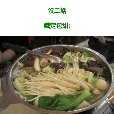
沒二話
鐵定包甜!