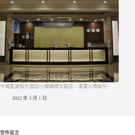
今埔里渡假大酒店|小鄉鎮裡大飯店，濃濃人情味兒~
2022 年 3 月 1 日
發佈留言