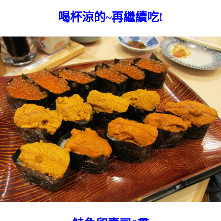
喝杯涼的~再繼續吃!