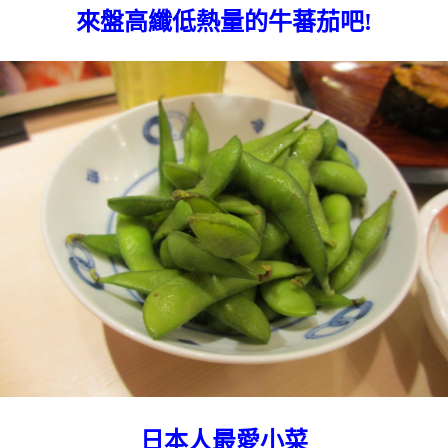
來盤高纖低熱量的牛蕃茄吧!
日本人最愛小菜