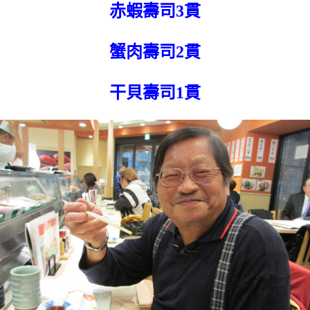
赤蝦壽司3貫
蟹肉壽司2貫
干貝壽司1貫