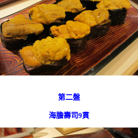
第二盤
海膽壽司9貫