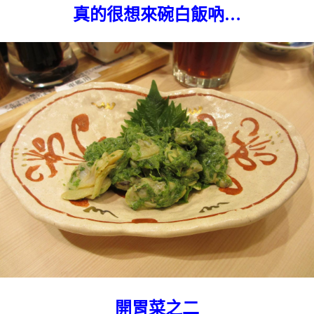
真的很想來碗白飯吶…
開胃菜之二