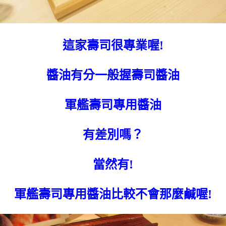
這家壽司很專業喔!
醬油有分一般握壽司醬油
軍艦壽司專用醬油
有差別嗎？
當然有!
軍艦壽司專用醬油比較不會那麼鹹喔!