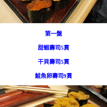
第一盤
甜蝦壽司5貫
干貝壽司5貫
鮭魚卵壽司9貫