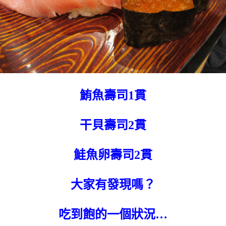
鮪魚壽司1貫
干貝壽司2貫
鮭魚卵壽司2貫
大家有發現嗎？
吃到飽的一個狀況…