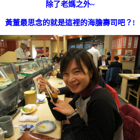
除了老媽之外~
黃董最思念的就是這裡的海膽壽司吧？!