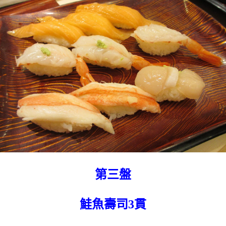
第三盤
鮭魚壽司3貫