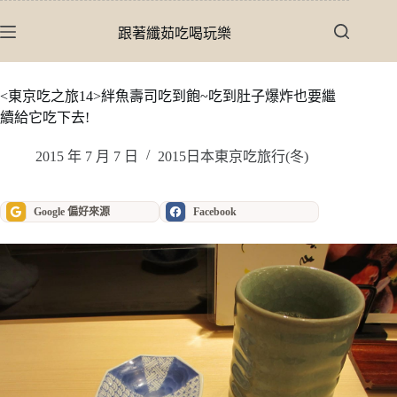
跳
至
跟著纖茹吃喝玩樂
主
要
內
<東京吃之旅14>絆魚壽司吃到飽~吃到肚子爆炸也要繼
容
續給它吃下去!
2015 年 7 月 7 日
2015日本東京吃旅行(冬)
Google 偏好來源
Facebook