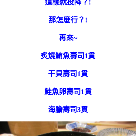
這樣就投降？!
那怎麼行？!
再來~
炙燒鮪魚壽司1貫
干貝壽司1貫
鮭魚卵壽司1貫
海膽壽司3貫