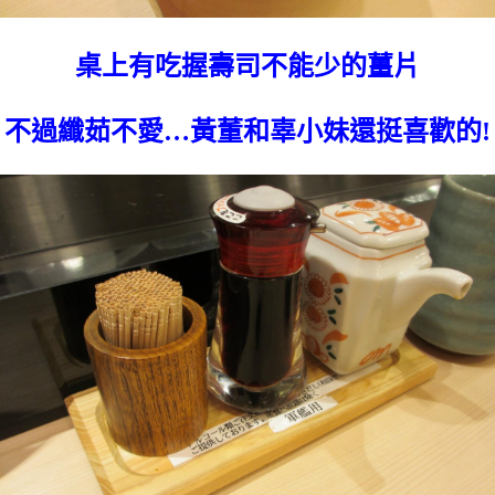
桌上有吃握壽司不能少的薑片
不過纖茹不愛…黃董和辜小妹還挺喜歡的!